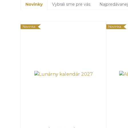
Novinky
Vybrali sme pre vás
Najpredávanej
Novinka
Novinka