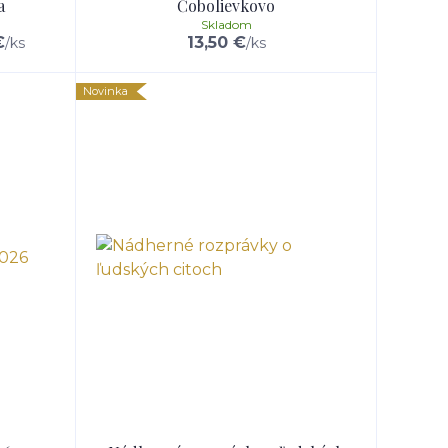
a
Čobolievkovo
Skladom
€
13,50 €
/
ks
/
ks
Novinka