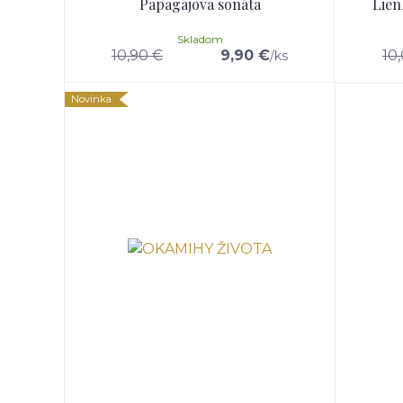
Papagájova sonáta
Lien
Skladom
10,90 €
9,90 €
10
/
ks
Novinka