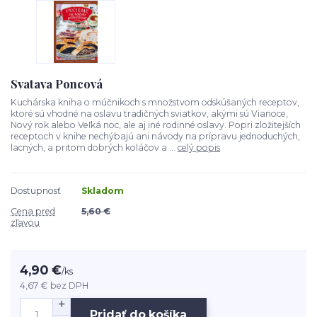
Svatava Poncová
Kuchárska kniha o múčnikoch s množstvom odskúšaných receptov,
ktoré sú vhodné na oslavu tradičných sviatkov, akými sú Vianoce,
Nový rok alebo Veľká noc, ale aj iné rodinné oslavy. Popri zložitejších
receptoch v knihe nechýbajú ani návody na prípravu jednoduchých,
lacných, a pritom dobrých koláčov a ...
celý popis
Dostupnosť
Skladom
Cena pred
5,60 €
zľavou
4,90 €
/
ks
4,67 €
bez DPH
Pridať do košíka