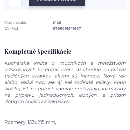
Číslo produktu:
K125
EAN kód:
9788081541667
Kompletné špecifikácie
Kuchárska kniha o múčnikoch s množstvom
odskúšaných receptov, ktoré sú vhodné na oslavu
tradičných sviatkov, akými sú Vianoce, Nový rok
alebo Veľká noc, ale aj iné rodinné oslavy. Popri
zložitejších receptoch v knihe nechýbajú ani návody
na prípravu jednoduchých, lacných, a pritom
dobrých koláčov a zákuskov.
Rozmery: 153x215 mm,