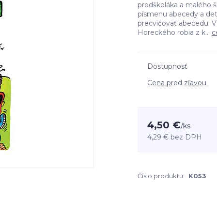
predškoláka a malého š
písmenu abecedy a det
precvičovať abecedu. V
Horeckého robia z k...
c
Dostupnosť
Cena pred zľavou
4,50 €
/
ks
4,29 €
bez DPH
Číslo produktu:
K053