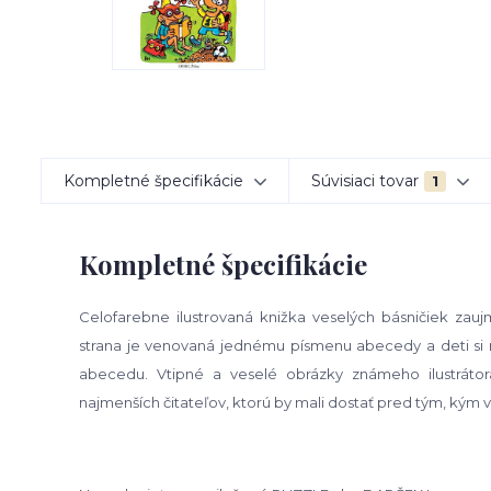
Kompletné špecifikácie
Súvisiaci tovar
1
Kompletné špecifikácie
Celofarebne ilustrovaná knižka veselých básničiek za
strana je venovaná jednému písmenu abecedy
a deti s
abecedu.
Vtipné a veselé obrázky známeho ilustráto
najmenších čitateľov, ktorú by mali dostať pred tým, kým 