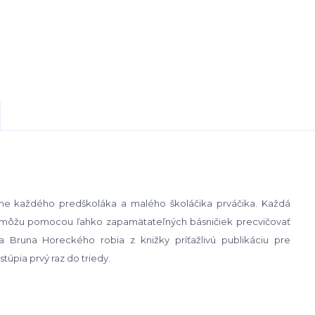
ujme každého predškoláka
a malého školáčika prváčika. Každá
i môžu pomocou ľahko zapamätateľných básničiek precvičovať
ra Bruna Horeckého robia z knižky príťažlivú
publikáciu pre
vstúpia
prvý raz do triedy.