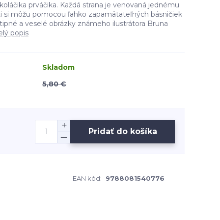
koláčika prváčika. Každá strana je venovaná jednému
i si môžu pomocou ľahko zapamätateľných básničiek
tipné a veselé obrázky známeho ilustrátora Bruna
elý popis
Skladom
5,80 €
Pridať do košíka
EAN kód:
9788081540776