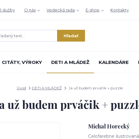
é služby
O nás
Vedecká rada
E-shop
Kontakty
Hľadať
CITÁTY, VÝROKY
DETI A MLÁDEŽ
KALENDÁRE
Úvod
DETI A MLÁDEŽ
Ja už budem prváčik + puzzle
Ja už budem prváčik + puzzl
Michal Horecký
Celofarebne ilustrovan