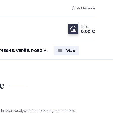
Prihlásenie
0
ks
0,00 €
PIESNE, VERŠE, POÉZIA
Viac
e
á knižka veselých básničiek zaujme každého