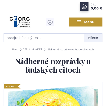
0
ks
0,00 €
Menu
Hľadať
Úvod
DETI A MLÁDEŽ
Nádherné rozprávky o ľudských citoch
Nádherné rozprávky o
ľudských citoch
Novinka