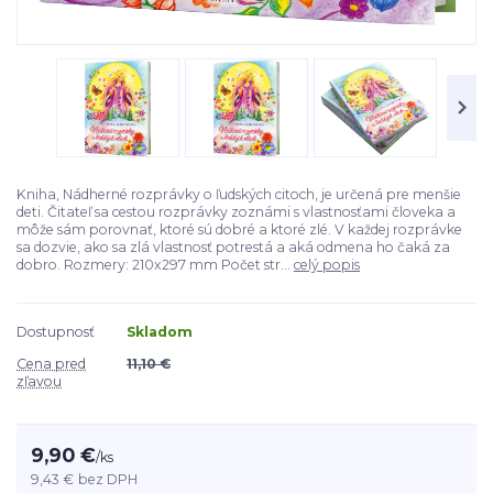
Kniha, Nádherné rozprávky o ľudských citoch, je určená pre menšie
deti. Čitateľ sa cestou rozprávky zoznámi s vlastnosťami človeka a
môže sám porovnať, ktoré sú dobré a ktoré zlé. V každej rozprávke
sa dozvie, ako sa zlá vlastnosť potrestá a aká odmena ho čaká za
dobro. Rozmery: 210x297 mm Počet str...
celý popis
Dostupnosť
Skladom
Cena pred
11,10 €
zľavou
9,90 €
/
ks
9,43 €
bez DPH