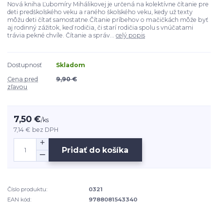
Nová kniha Ľubomíry Mihálikovej je určená na kolektívne čítanie pre
deti predškolského veku a raného školského veku, kedy už texty
môžu deti čítať samostatne.Čítanie príbehov o mačičkách môže byť
aj rodinný zážitok, keď rodičia, či starí rodičia spolu s vnúčatami
trávia pekné chvíle. Čítanie a správ...
celý popis
Dostupnosť
Skladom
Cena pred
9,90 €
zľavou
7,50 €
/
ks
7,14 €
bez DPH
Pridať do košíka
Číslo produktu:
0321
EAN kód:
9788081543340