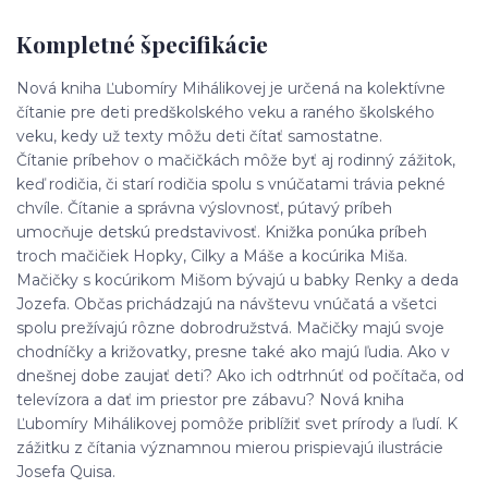
Kompletné špecifikácie
Nová kniha Ľubomíry Mihálikovej je určená na kolektívne
čítanie pre deti predškolského veku a raného školského
veku, kedy už texty môžu deti čítať samostatne.
Čítanie príbehov o mačičkách môže byť aj rodinný zážitok,
keď rodičia, či starí rodičia spolu s vnúčatami trávia pekné
chvíle. Čítanie a správna výslovnosť, pútavý príbeh
umocňuje detskú predstavivosť. Knižka ponúka príbeh
troch mačičiek Hopky, Cilky a Máše a kocúrika Miša.
Mačičky s kocúrikom Mišom bývajú u babky Renky a deda
Jozefa. Občas prichádzajú na návštevu vnúčatá a všetci
spolu prežívajú rôzne dobrodružstvá. Mačičky majú svoje
chodníčky a križovatky, presne také ako majú ľudia. Ako v
dnešnej dobe zaujať deti? Ako ich odtrhnúť od počítača, od
televízora a dať im priestor pre zábavu? Nová kniha
Ľubomíry Mihálikovej pomôže priblížiť svet prírody a ľudí. K
zážitku z čítania významnou mierou prispievajú ilustrácie
Josefa Quisa.