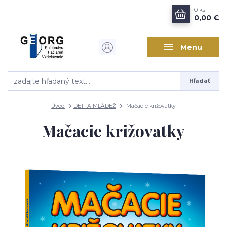
0
ks
0,00 €
Menu
Hľadať
Úvod
DETI A MLÁDEŽ
Mačacie križovatky
Mačacie križovatky