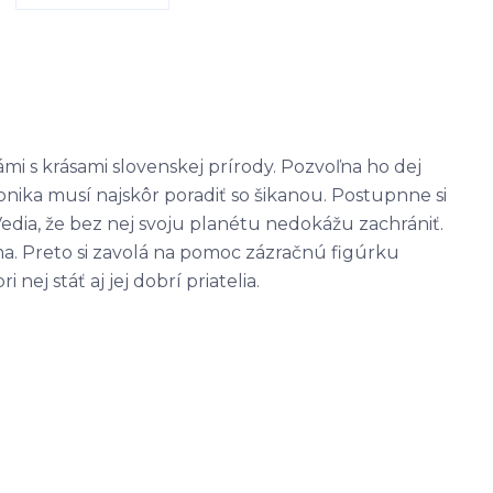
mi s krásami slovenskej prírody. Pozvoľna ho dej
ronika musí najskôr poradiť so šikanou. Postupnne si
Vedia, že bez nej svoju planétu nedokážu zachrániť.
. Preto si zavolá na pomoc zázračnú figúrku
ej stáť aj jej dobrí priatelia.