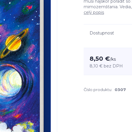
musí najskôr poradiť so
mimozemšťania. Vedia, ž
celý popis
Dostupnosť
8,50 €
/
ks
8,10 €
bez DPH
Číslo produktu:
0307