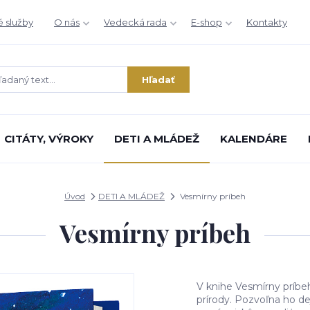
é služby
O nás
Vedecká rada
E-shop
Kontakty
Hľadať
CITÁTY, VÝROKY
DETI A MLÁDEŽ
KALENDÁRE
Úvod
DETI A MLÁDEŽ
Vesmírny príbeh
Vesmírny príbeh
V knihe Vesmírny príbeh
prírody. Pozvoľna ho dej