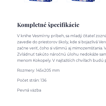
Kompletné špecifikácie
V knihe Vesmírny príbeh, sa mladý čitateľ zozná
zavedie do priestorov školy, kde si bojazlivá Ve
začne veriť, čoho si všimnú aj mimozemšťania. 
Zvládnuť takúto náročnú úlohu nedokáže sama
menom Kokopely. V najťažších chvíľach budú pri n
Rozmery: 145x205 mm
Počet strán: 136
Pevná väzba