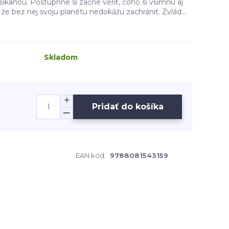
 šikanou. Postupnne si začne veriť, čoho si všimnú aj
e bez nej svoju planétu nedokážu zachrániť. Zvlád...
Skladom
Pridať do košíka
EAN kód:
9788081543159