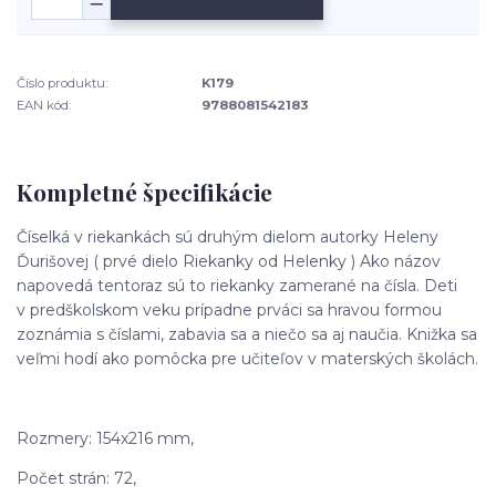
Číslo produktu:
K179
EAN kód:
9788081542183
Kompletné špecifikácie
Číselká v riekankách sú druhým dielom autorky Heleny
Ďurišovej ( prvé dielo Riekanky od Helenky ) Ako názov
napovedá tentoraz sú to riekanky zamerané na čísla. Deti
v predškolskom veku prípadne prváci sa hravou formou
zoznámia s číslami, zabavia sa a niečo sa aj naučia. Knižka sa
veľmi hodí ako pomôcka pre učiteľov v materských školách.
Rozmery: 154x216 mm,
Počet strán: 72,