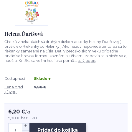
Helena Ďurišová
Číselká v riekankách sú druhým dielom autorky Heleny Ďurišovej (
prvé dielo Riekanky od Helenky ) Ako názov napovedá tentoraz sú to
riekanky zamerané na čísla. Deti v predškolskom veku prípadne
prváci sa hravou formou zoznámia s číslami, zabavia sa a niečo sa aj
naučia. Knižka sa veľmi hodí ako pomô...
celý popis
Dostupnosť
Skladom
Cena pred
7,90 €
zľavou
6,20 €
/
ks
5,90 €
bez DPH
Pridať do košíka