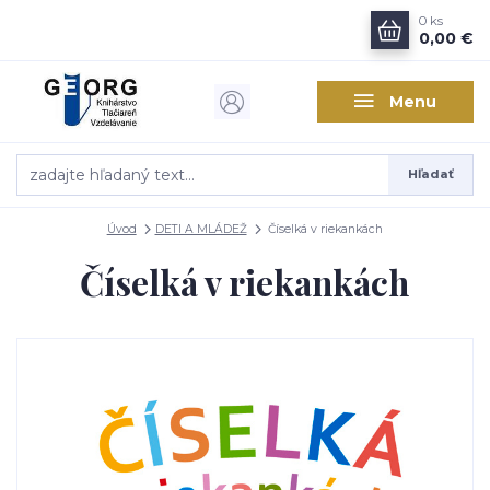
0
ks
0,00 €
Menu
Hľadať
Úvod
DETI A MLÁDEŽ
Číselká v riekankách
Číselká v riekankách