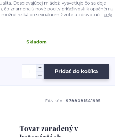
exualita. Dospievajúcej mládeži vysvetľuje čo sa deje
m, čo znamenajú nové pocity príťažlivosti k opačnému
 možné riziká pri sexuálnom živote a zdravotnú...
celý
Skladom
Pridať do košíka
EAN kód:
9788081541995
Tovar zaradený v