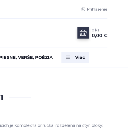
Prihlásenie
0
ks
0,00 €
PIESNE, VERŠE, POÉZIA
Viac
h
cich je komplexná príručka, rozdelená na štyri bloky: