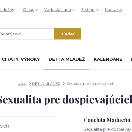
é služby
O nás
Vedecká rada
E-shop
Kontakty
Hľadať
CITÁTY, VÝROKY
DETI A MLÁDEŽ
KALENDÁRE
Úvod
DETI A MLÁDEŽ
Sexualita pre dospievajúcich
Sexualita pre dospievajúcic
Conchita Madueňo
Sexualita pre dospievajú