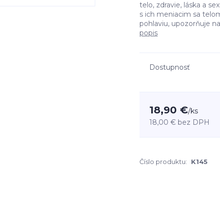
telo, zdravie, láska a s
s ich meniacim sa telo
pohlaviu, upozorňuje na
popis
Dostupnosť
18,90 €
/
ks
18,00 €
bez DPH
Číslo produktu:
K145