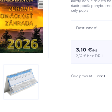
každý deň je miesto na
riadiť podľa pohybu mesia
celý popis
Dostupnosť
3,10 €
/
ks
2,52 €
bez DPH
Číslo produktu:
0311