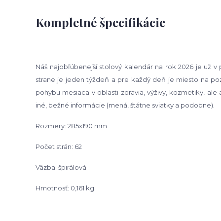
Kompletné špecifikácie
N
áš najobľúbenejší stolový kalendár na rok 2026 je už v
strane je jeden týždeň a pre každý deň je miesto na poz
pohybu mesiaca v oblasti zdravia, výživy, kozmetiky, ale a
iné, bežné informácie (mená, štátne sviatky a podobne).
Rozmery: 285x190 mm
Počet strán: 62
Väzba: špirálová
Hmotnosť: 0,161 kg