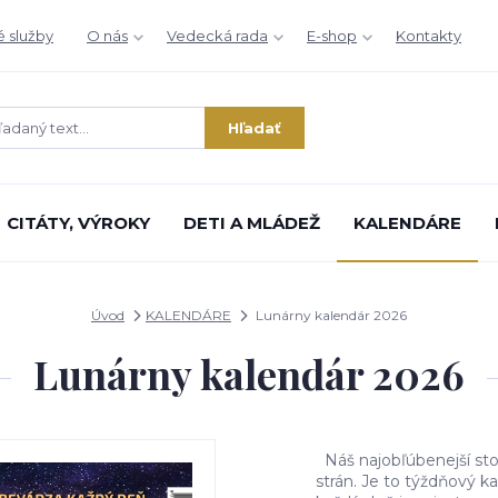
é služby
O nás
Vedecká rada
E-shop
Kontakty
Hľadať
CITÁTY, VÝROKY
DETI A MLÁDEŽ
KALENDÁRE
Úvod
KALENDÁRE
Lunárny kalendár 2026
Lunárny kalendár 2026
Náš najobľúbenejší sto
strán. Je to týždňový k