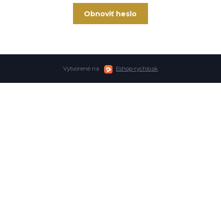
Obnoviť heslo
Vytvorené na
Eshop-rychlo.sk