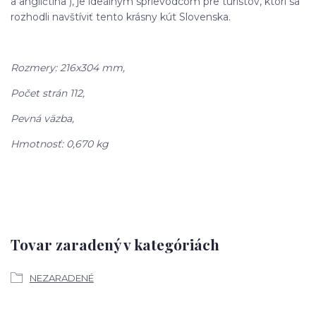
a angličtina ), je ideálnym sprievodcom pre turistov, ktorí sa
rozhodli navštíviť tento krásny kút Slovenska.
Rozmery: 216x304 mm,
Počet strán 112,
Pevná väzba,
Hmotnosť: 0,670 kg
Tovar zaradený v kategóriách
NEZARADENÉ