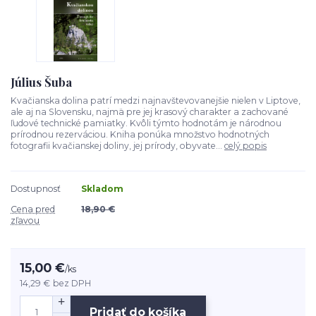
Július Šuba
Kvačianska dolina patrí medzi najnavštevovanejšie nielen v Liptove,
ale aj na Slovensku, najmä pre jej krasový charakter a zachované
ľudové technické pamiatky. Kvôli týmto hodnotám je národnou
prírodnou rezerváciou. Kniha ponúka množstvo hodnotných
fotografii kvačianskej doliny, jej prírody, obyvate...
celý popis
Dostupnosť
Skladom
Cena pred
18,90 €
zľavou
15,00 €
/
ks
14,29 €
bez DPH
Pridať do košíka