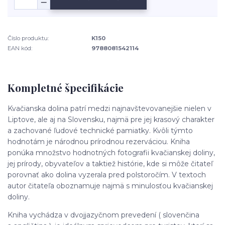
Číslo produktu:
K150
EAN kód:
9788081542114
Kompletné špecifikácie
Kvačianska dolina patrí medzi najnavštevovanejšie nielen v
Liptove, ale aj na Slovensku, najmä pre jej krasový charakter
a zachované ľudové technické pamiatky. Kvôli týmto
hodnotám je národnou prírodnou rezerváciou. Kniha
ponúka množstvo hodnotných fotografii kvačianskej doliny,
jej prírody, obyvateľov a taktiež histórie, kde si môže čitateľ
porovnať ako dolina vyzerala pred polstoročím. V textoch
autor čitateľa oboznamuje najmä s minulosťou kvačianskej
doliny.
Kniha vychádza v dvojjazyčnom prevedení ( slovenčina