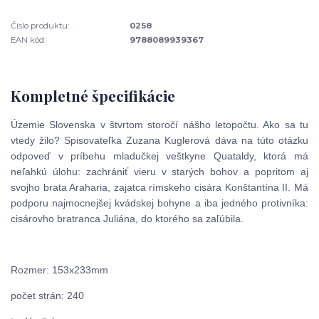
Číslo produktu:
0258
EAN kód:
9788089939367
Kompletné špecifikácie
Územie Slovenska v štvrtom storočí nášho letopočtu. Ako sa tu
vtedy žilo? Spisovateľka Zuzana Kuglerová dáva na túto otázku
odpoveď v príbehu mladučkej veštkyne Quataldy, ktorá má
neľahkú úlohu: zachrániť vieru v starých bohov a popritom aj
svojho brata Araharia, zajatca rímskeho cisára Konštantína II. Má
podporu najmocnejšej kvádskej bohyne a iba jedného protivníka:
cisárovho bratranca Juliána, do ktorého sa zaľúbila.
Rozmer: 153x233mm
počet strán: 240