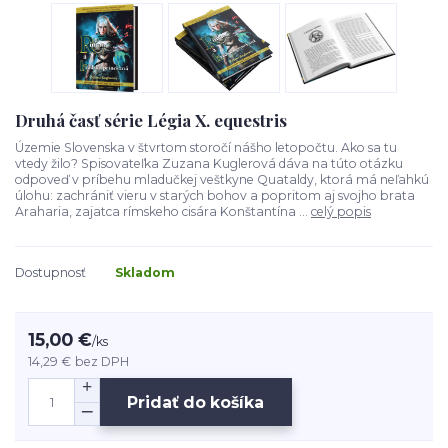
Druhá časť série Légia X. equestris
Územie Slovenska v štvrtom storočí nášho letopočtu. Ako sa tu
vtedy žilo? Spisovateľka Zuzana Kuglerová dáva na túto otázku
odpoveď v príbehu mladučkej veštkyne Quataldy, ktorá má neľahkú
úlohu: zachrániť vieru v starých bohov a popritom aj svojho brata
Araharia, zajatca rímskeho cisára Konštantína ...
celý popis
Dostupnosť
Skladom
15,00 €
/
ks
14,29 €
bez DPH
Pridať do košíka