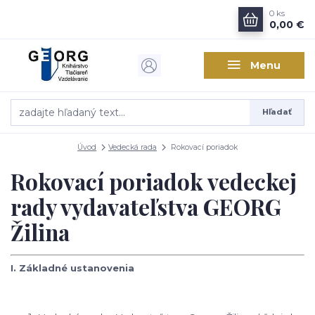
0
ks
0,00 €
Menu
Hľadať
Úvod
Vedecká rada
Rokovací poriadok
Rokovací poriadok vedeckej
rady vydavateľstva GEORG
Žilina
I. Základné ustanovenia