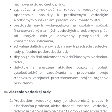
navrhované do edičného plánu,
vypracúva a predkladá na rokovanie vedeckej rady
oponentské posudky k predloženým vedeckým
a odborným publikáciám, prácam, dokumentom, atď.,
predkladá návrh vydavateľstvu na osobitný spôsob
financovania významných vedeckých a odborných prác,
pri ktorých existuje oprávnený predpoklad ich
komerčného uplatnenia,
schvaľuje ďalších členov rady na návrh predsedu vedeckej
rady, prípadne podpredsedu rady,
disponuje ďalšími právomocami odsúhlasenými vedeckou
radou,
diskutuje a analyzuje aktuálne otázky v oblasti
vysokoškolského vzdelávania a prezentuje svoje
stanoviská verejnosti prostredníctvom svojich orgánov,
resp. členov.
III. Zloženie vedeckej rady
Predsedom vedeckej rady je akademický pracovník
s hodnosťou profesor, alebo docent. Predsedu vedeckej
rady volia členovia rady na návrh tajomníka vedeckej rady.