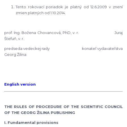
Tento rokovací poriadok je platný od 12.6.2009 v znení
zmien platných od 1.10.2014.
prof. Ing. Božena Chovancová, PhD, v. r. Juraj
Štefuň, v. r.
predseda vedeckej rady konateľ vydavateľstva
Georg Žilina
English version
THE RULES OF PROCEDURE OF THE SCIENTIFIC COUNCIL
OF THE GEORG ŽILINA PUBLISHING
I. Fundamental provisions