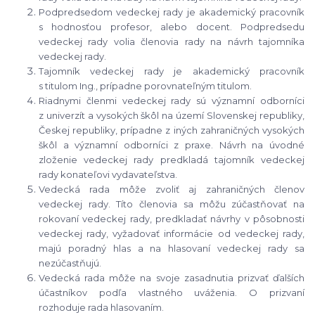
Podpredsedom vedeckej rady je akademický pracovník
s hodnosťou profesor, alebo docent. Podpredsedu
vedeckej rady volia členovia rady na návrh tajomníka
vedeckej rady.
Tajomník vedeckej rady je akademický pracovník
s titulom Ing., prípadne porovnateľným titulom.
Riadnymi členmi vedeckej rady sú významní odborníci
z univerzít a vysokých škôl na území Slovenskej republiky,
Českej republiky, prípadne z iných zahraničných vysokých
škôl a významní odborníci z praxe. Návrh na úvodné
zloženie vedeckej rady predkladá tajomník vedeckej
rady konateľovi vydavateľstva.
Vedecká rada môže zvoliť aj zahraničných členov
vedeckej rady. Títo členovia sa môžu zúčastňovať na
rokovaní vedeckej rady, predkladať návrhy v pôsobnosti
vedeckej rady, vyžadovať informácie od vedeckej rady,
majú poradný hlas a na hlasovaní vedeckej rady sa
nezúčastňujú.
Vedecká rada môže na svoje zasadnutia prizvať ďalších
účastníkov podľa vlastného uváženia. O prizvaní
rozhoduje rada hlasovaním.