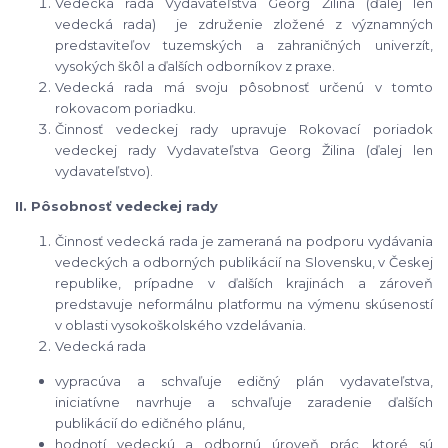
Vedecká rada Vydavateľstva Georg Žilina (ďalej len
vedecká rada) je združenie zložené z významných
predstaviteľov tuzemských a zahraničných univerzít,
vysokých škôl a ďalších odborníkov z praxe.
Vedecká rada má svoju pôsobnosť určenú v tomto
rokovacom poriadku.
Činnosť vedeckej rady upravuje Rokovací poriadok
vedeckej rady Vydavateľstva Georg Žilina (ďalej len
vydavateľstvo).
II. Pôsobnosť vedeckej rady
Činnosť vedecká rada je zameraná na podporu vydávania
vedeckých a odborných publikácií na Slovensku, v Českej
republike, prípadne v ďalších krajinách a zároveň
predstavuje neformálnu platformu na výmenu skúseností
v oblasti vysokoškolského vzdelávania.
Vedecká rada
vypracúva a schvaľuje edičný plán vydavateľstva,
iniciatívne navrhuje a schvaľuje zaradenie ďalších
publikácií do edičného plánu,
hodnotí vedeckú a odbornú úroveň prác, ktoré sú