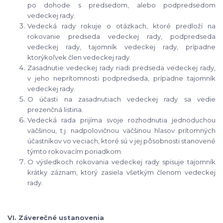
po dohode s predsedom, alebo podpredsedom
vedeckej rady.
Vedecká rady rokuje o otázkach, ktoré predloží na
rokovanie predseda vedeckej rady, podpredseda
vedeckej rady, tajomník vedeckej rady, prípadne
ktorýkoľvek člen vedeckej rady.
Zasadnutie vedeckej rady riadi predseda vedeckej rady,
v jeho neprítomnosti podpredseda, prípadne tajomník
vedeckej rady.
O účasti na zasadnutiach vedeckej rady sa vedie
prezenčná listina.
Vedecká rada prijíma svoje rozhodnutia jednoduchou
väčšinou, t.j. nadpolovičnou väčšinou hlasov prítomných
účastníkov vo veciach, ktoré sú v jej pôsobnosti stanovené
týmto rokovacím poriadkom.
O výsledkoch rokovania vedeckej rady spisuje tajomník
krátky záznam, ktorý zasiela všetkým členom vedeckej
rady.
VI. Záverečné ustanovenia