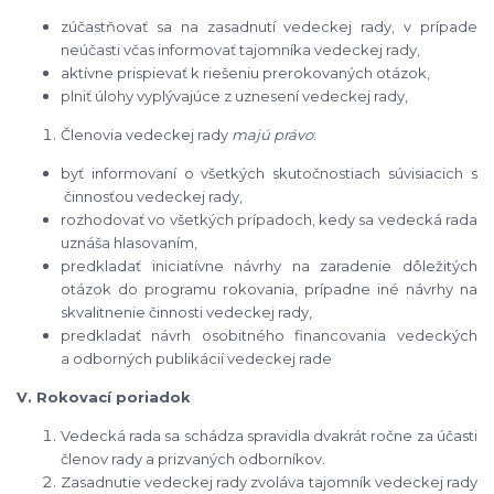
zúčastňovať sa na zasadnutí vedeckej rady, v prípade
neúčasti včas informovať tajomníka vedeckej rady,
aktívne prispievať k riešeniu prerokovaných otázok,
plniť úlohy vyplývajúce z uznesení vedeckej rady,
Členovia vedeckej rady
majú právo
:
byť informovaní o všetkých skutočnostiach súvisiacich s
činnosťou vedeckej rady,
rozhodovať vo všetkých prípadoch, kedy sa vedecká rada
uznáša hlasovaním,
predkladať iniciatívne návrhy na zaradenie dôležitých
otázok do programu rokovania, prípadne iné návrhy na
skvalitnenie činnosti vedeckej rady,
predkladať návrh osobitného financovania vedeckých
a odborných publikácií vedeckej rade
V. Rokovací poriadok
Vedecká rada sa schádza spravidla dvakrát ročne za účasti
členov rady a prizvaných odborníkov.
Zasadnutie vedeckej rady zvoláva tajomník vedeckej rady