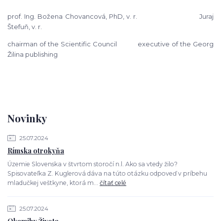
prof. Ing. Božena Chovancová, PhD, v. r. Juraj
Štefuň, v. r.
chairman of the Scientific Council executive of the Georg
Žilina publishing
Novinky
25.07.2024
Rímska otrokyňa
Územie Slovenska v štvrtom storočí n.l. Ako sa vtedy žilo?
Spisovateľka Z. Kuglerová dáva na túto otázku odpoveď v príbehu
mladučkej veštkyne, ktorá m...
čítať celé
25.07.2024