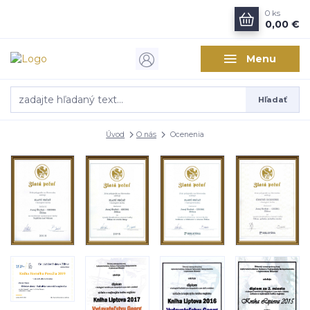
0
ks
0,00 €
Menu
Hľadať
Úvod
O nás
Ocenenia