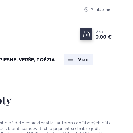
Prihlásenie
0
ks
0,00 €
PIESNE, VERŠE, POÉZIA
Viac
pty
knihe nájdete charakteristiku autorom obľúbených húb.
h zbierať, spracovať ich a pripraviť si chutné jedlá.