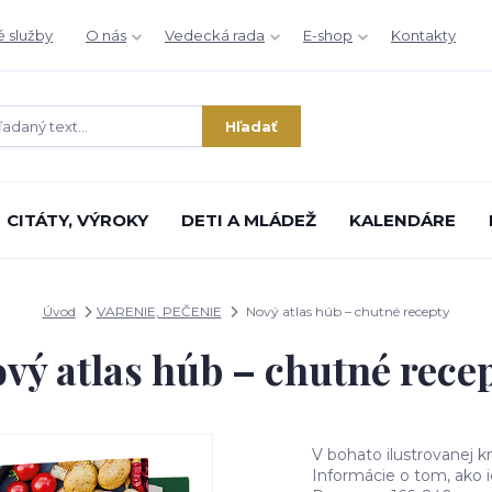
é služby
O nás
Vedecká rada
E-shop
Kontakty
Hľadať
CITÁTY, VÝROKY
DETI A MLÁDEŽ
KALENDÁRE
Úvod
VARENIE, PEČENIE
Nový atlas húb – chutné recepty
vý atlas húb – chutné rece
V bohato ilustrovanej 
Informácie o tom, ako ic