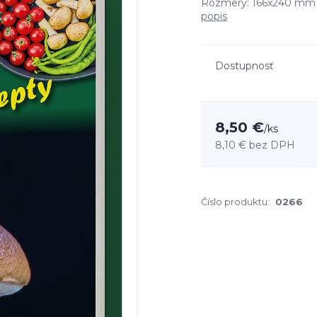
Rozmery: 166x240 mm P
popis
Dostupnosť
8,50 €
/
ks
8,10 €
bez DPH
Číslo produktu:
0266