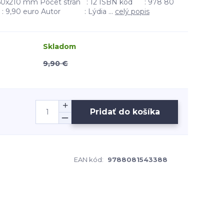
0x210 mm Počet strán : 12 ISBN kód : 978 80
9,90 euro Autor : Lýdia ...
celý popis
Skladom
9,90 €
Pridať do košíka
EAN kód:
9788081543388