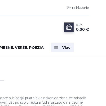
Prihlásenie
0
ks
0,00 €
PIESNE, VERŠE, POÉZIA
Viac
oré si hľadajú priateľov a nakoniec zistia, že priateliť
orým dávajú svoju lásku a ľudia sa zato o ne vzorne