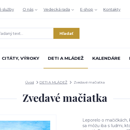
é služby
O nás
Vedecká rada
E-shop
Kontakty
Hľadať
CITÁTY, VÝROKY
DETI A MLÁDEŽ
KALENDÁRE
Úvod
DETI A MLÁDEŽ
Zvedavé mačiatka
Zvedavé mačiatka
Leporelo o mačičkách, kt
sa môžu iba s ľudmi, kt