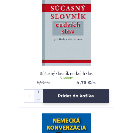
Súčasný slovník cudzích slov
Skladom
5,90 €
4,75 €
/
ks
Pridať do košíka