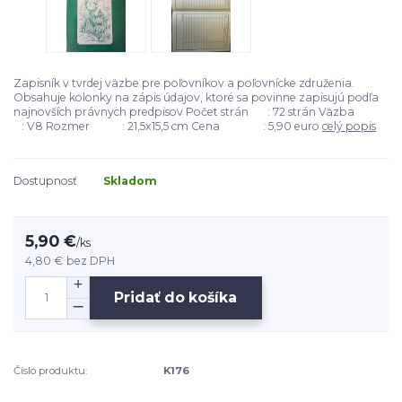
Zapisník v tvrdej väzbe pre poľovníkov a poľovnícke združenia.
Obsahuje kolonky na zápis údajov, ktoré sa povinne zapisujú podľa
najnovších právnych predpisov Počet strán : 72 strán Väzba
: V8 Rozmer : 21,5x15,5 cm Cena : 5,90 euro
celý popis
Dostupnosť
Skladom
5,90 €
/
ks
4,80 €
bez DPH
Pridať do košíka
Číslo produktu:
K176