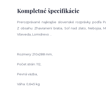
Kompletné špecifikácie
Prerozprávané najkrajšie slovenské rozprávky podľa 
Z obsahu: Zhavranení bratia, Soľ nad zlato, Nebojsa, Ma
Vševeda, Lomidrevo ...
Rozmery: 210x288 mm,
Počet strán: 112,
Pevná väzba,
Váha: 0,645 kg