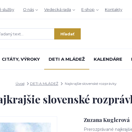
é služby
O nás
Vedecká rada
E-shop
Kontakty
Hľadať
CITÁTY, VÝROKY
DETI A MLÁDEŽ
KALENDÁRE
Úvod
DETI A MLÁDEŽ
Najkrajšie slovenské rozprávky
ajkrajšie slovenské rozpráv
Zuzana Kuglerová
Prerozprávané najkrajš