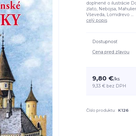
doplnené o ilustrácie D
zlato, Nebojsa, Mahulien
Vševeda, Lomidrevo ...
celý popis
Dostupnosť
Cena pred zľavou
9,80 €
/
ks
9,33 €
bez DPH
Číslo produktu:
K126