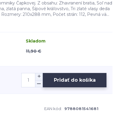
ominiky Čapkovej. Z obsahu: Zhavranení bratia, Soľ nad
a, zlatá panna, Šípové kráľovstvo, Tri zlaté vlasy deda
 Rozmery: 210x288 mm, Počet strán: 112, Pevná vä...
Skladom
11,90 €
Pridať do košíka
EAN kód:
9788081541681