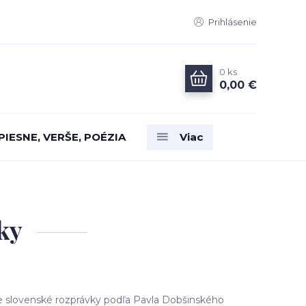
Prihlásenie
0
ks
0,00 €
PIESNE, VERŠE, POÉZIA
Viac
ky
ie slovenské rozprávky podľa Pavla Dobšinského