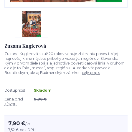
Zuzana Kuglerová
Zuzana Kuglerová sa už 20 rokov venuje zbieraniu povestí. V jej
najnovšej knihe nájdete príbehy z viacerých regiónov Slovenska.
Kým v prvom diele spájala jednotlivé povesti časová línia, v druhom
diele je to línia „miesta“, resp. regiónu. Autorka vás prevedie
Budatínskym, ale aj Budmerickým zámko...
celý popis
Dostupnosť
Skladom
Cena pred
9,90 €
zľavou
7,90 €
/
ks
7,52 €
bez DPH