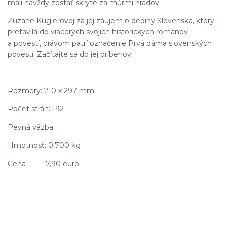
mali navždy zostať skryté za múrmi hradov.
Zuzane Kuglerovej za jej záujem o dediny Slovenska, ktorý
pretavila do viacerých svojich historických románov
a povestí, právom patrí označenie Prvá dáma slovenských
povestí. Začítajte sa do jej príbehov.
Rozmery: 210 x 297 mm
Počet strán: 192
Pevná väzba
Hmotnosť: 0,700 kg
Cena : 7,90 euro