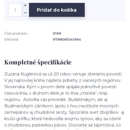
Pridať do košíka
Číslo produktu:
K166
EAN kód:
9788081541964
Kompletné špecifikácie
Zuzana Kuglerová sa už 20 rokov venuje zbieraniu povestí.
V jej najnovšej knihe nájdete príbehy z viacerých regiónov
Slovenska. Kým v prvom diele spájala jednotlivé povesti
časová línia, v druhom diele je to línia „miesta“, resp.
regiónu. Autorka vás prevedie Budatínskym, ale aj
Budmerickým zámkom, spolu s ňou navštívite mocných
zemepánov aj chudobné siroty. Spoznáte svet zbojníkov aj
krutú grófku, ktorá nedovolila svojmu synovi, aby sa oženil
s chudobnou pastierkou pávov. Dozviete sa tajomstvá, čo