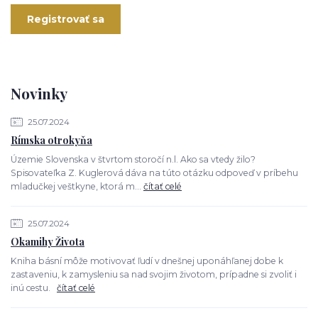
Registrovať sa
Novinky
25.07.2024
Rímska otrokyňa
Územie Slovenska v štvrtom storočí n.l. Ako sa vtedy žilo?
Spisovateľka Z. Kuglerová dáva na túto otázku odpoveď v príbehu
mladučkej veštkyne, ktorá m...
čítať celé
25.07.2024
Okamihy Života
Kniha básní môže motivovať ľudí v dnešnej uponáhľanej dobe k
zastaveniu, k zamysleniu sa nad svojim životom, prípadne si zvoliť i
inú cestu.
čítať celé