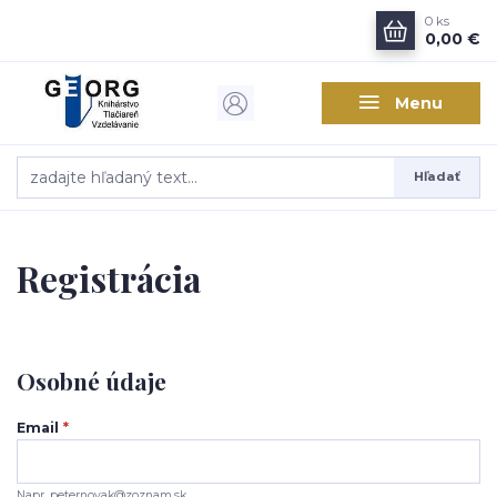
0
ks
0,00 €
Menu
Hľadať
Registrácia
Osobné údaje
Email
*
Napr. peternovak@zoznam.sk