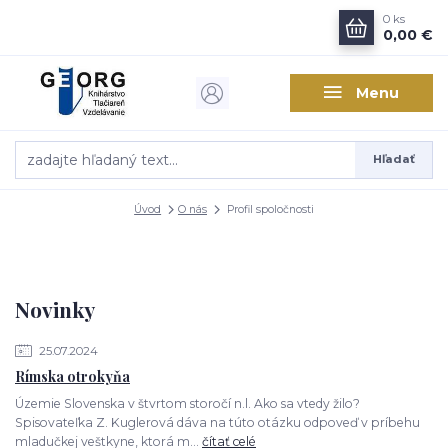
0
ks
0,00 €
Menu
Hľadať
Úvod
O nás
Profil spoločnosti
Novinky
25.07.2024
Rímska otrokyňa
Územie Slovenska v štvrtom storočí n.l. Ako sa vtedy žilo?
Spisovateľka Z. Kuglerová dáva na túto otázku odpoveď v príbehu
mladučkej veštkyne, ktorá m...
čítať celé