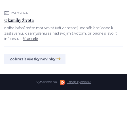
25.07.2024
Okamihy Života
Kniha básní môže motivovať ľudí v dnešnej uponáhľanej dobe k
zastaveniu, k zamysleniu sa nad svojim životom, prípadne si zvoliť i
inú cestu.
čítať celé
Zobraziť všetky novinky
Vytvorené na
Eshop-rychlo.sk