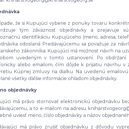
il: kniharstvogeorg@kniharstvogeorg.sk
ednávka
ípade, že si Kupujúci vyberie z ponuky tovaru konkré
vrdzuje tým záväznosť objednávky a prejavuje s
označnú identifikáciu Kupujúceho (meno, adresa, telefó
dnávka odoslaná Predávajúcemu sa považuje za návrh
anskeho zákonníka. Kupujúci má možnosť návrh na uzav
sobom uvedeným v tomto ustanovení. Po obdržaní o
fonicky alebo emailom, čím dôjde k prijatiu návrhu 
vretiu Kúpnej zmluvy na diaľku. Na uvedenú emailov
elané všetky ďalšie informácie ohľadom objednávky.
rno objednávky
júci má právo stornovať elektronickú objednávku bez
ávajúcemu, a to e-mailom na adresu kniharstvogeorg@k
ebné uviesť meno, číslo objednávky a názov objednanéh
ávajúci má právo zrušiť objednávku z dôvodu vypred