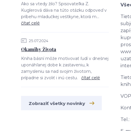
Ako sa vtedy žilo? Spisovateľka Z.
Vše
Kuglerová dáva na túto otázku odpoveď v
Tiet
príbehu mladučkej veštkyne, ktorá m...
čítať celé
subj
zapí
kup
25.07.2024
pro
Okamihy Života
www.
Kniha básní môže motivovať ľudí v dnešnej
uza
uponáhľanej dobe k zastaveniu, k
inte
zamysleniu sa nad svojim životom,
Tiet
prípadne si zvoliť i inú cestu.
čítať celé
knih
VOP 
Zobraziť všetky novinky
Kont
Tel.