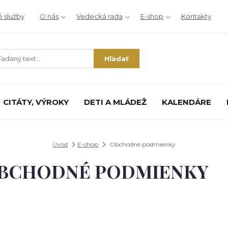
é služby
O nás
Vedecká rada
E-shop
Kontakty
Hľadať
CITÁTY, VÝROKY
DETI A MLÁDEŽ
KALENDÁRE
Úvod
E-shop
Obchodné podmienky
BCHODNÉ PODMIENKY