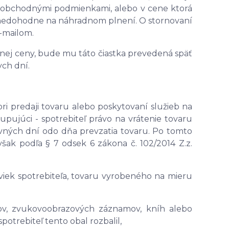
 obchodnými podmienkami, alebo v cene ktorá
 nedohodne na náhradnom plnení. O stornovaní
-mailom.
pnej ceny, bude mu táto čiastka prevedená späť
ch dní.
pri predaji tovaru alebo poskytovaní služieb na
pujúci - spotrebiteľ právo na vrátenie tovaru
ných dní odo dňa prevzatia tovaru. Po tomto
šak podľa § 7 odsek 6 zákona č. 102/2014 Z.z.
ek spotrebiteľa, tovaru vyrobeného na mieru
 zvukovoobrazových záznamov, kníh alebo
otrebiteľ tento obal rozbalil,