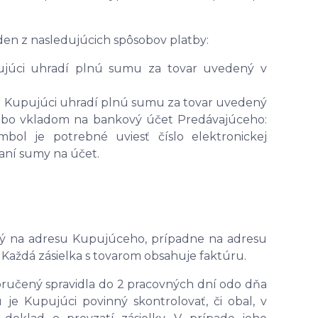
den z nasledujúcich spôsobov platby:
ujúci uhradí plnú sumu za tovar uvedený v
: Kupujúci uhradí plnú sumu za tovar uvedený
lebo vkladom na bankový účet Predávajúceho:
bol je potrebné uviesť číslo elektronickej
aní sumy na účet.
aný na adresu Kupujúceho, prípadne na adresu
Každá zásielka s tovarom obsahuje faktúru.
oručený spravidla do 2 pracovných dní odo dňa
 je Kupujúci povinný skontrolovať, či obal, v