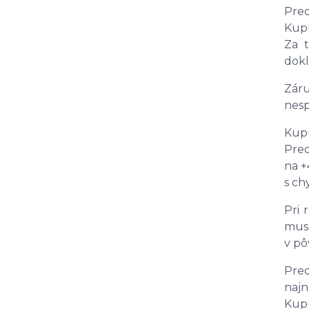
Pre
Kupu
Za t
dokl
Zár
nesp
Kup
Pred
na +
s ch
Pri 
mus
v pô
Pre
najn
Kup