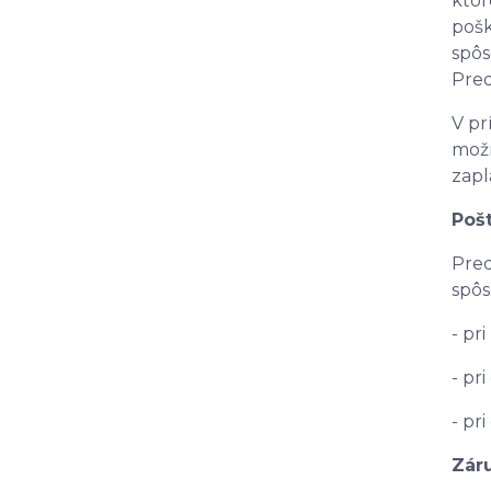
ktor
pošk
spô
Pred
V pr
možn
zapl
Poš
Pred
spôs
- pr
- pr
- pr
Zár