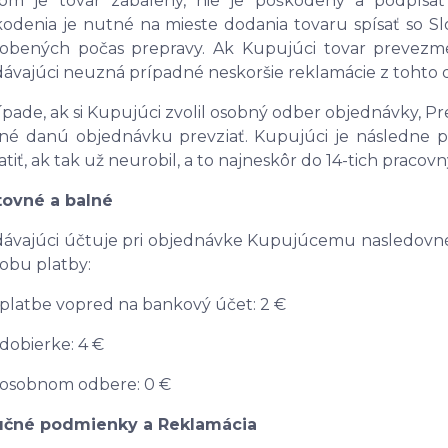
om je tovar zabalený, nie je poškodený a podpísať 
odenia je nutné na mieste dodania tovaru spísať so S
sobených počas prepravy. Ak Kupujúci tovar prevezm
ávajúci neuzná prípadné neskoršie reklamácie z tohto
ípade, ak si Kupujúci zvolil osobný odber objednávky, P
é danú objednávku prevziať. Kupujúci je následne po
atiť, ak tak už neurobil, a to najneskôr do 14-tich pracovný
tovné a balné
ávajúci účtuje pri objednávke Kupujúcemu nasledovné 
obu platby:
i platbe vopred na bankový účet: 2 €
i dobierke: 4 €
i osobnom odbere: 0 €
učné podmienky a Reklamácia