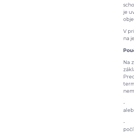
scho
je u
obje
V pr
na j
Pou
Na z
zákl
Pred
term
nemô
- pr
aleb
- p
počí