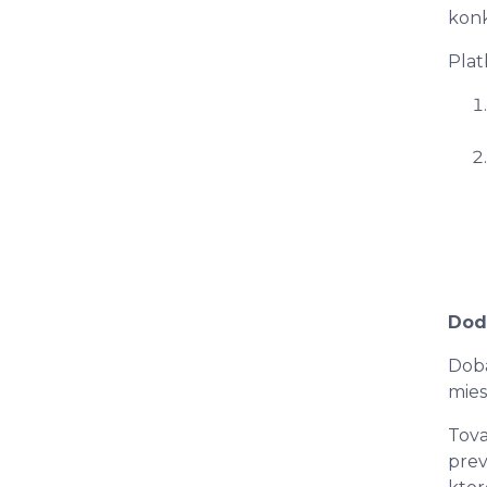
konk
Plat
Dod
Doba
mies
Tova
prev