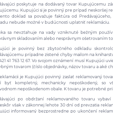
dávajúci poskytuje na dodávaný tovar Kupujúcemu zá
júcemu. Kupujúci si je povinný pre prípad neskoršej r
ento doklad sa považuje faktúra od Predávajúceho, k
adu nebude možné v budúcnosti uplatniť reklamáciu.
uka sa nevzťahuje na vady vzniknuté bežným použív
rávnym skladovaním alebo nesprávnym ošetrovaním tov
ujúci je povinný bez zbytočného odkladu skontrol
ávajúcemu prípadne zistené chyby mailom na kniharst
421 41 763 12 67. Vo svojom oznámení musí Kupujúci uvie
ybným tovarom (číslo objednávky, názov tovaru a aké ch
reklamácii je Kupujúci povinný zaslať reklamovaný tov
í byť kompletný, mechanicky nepoškodený, so vš
vodnom nepoškodenom obale. K tovaru je potrebné prilo
dávajúci po obdržaní reklamovaného tovaru vybaví
eskôr však v zákonnej lehote 30 dní od prevzatia rek
ujúci informovaný bezprostredne po ukončení reklam