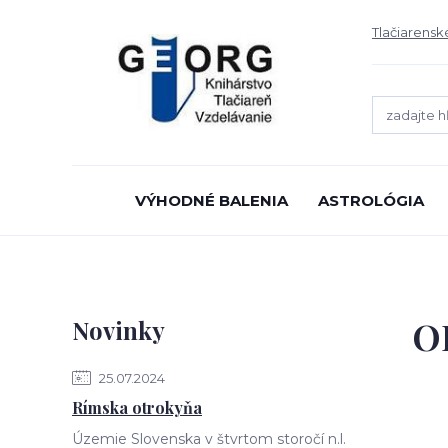
Tlačiarensk
VÝHODNÉ BALENIA
ASTROLÓGIA
O
Novinky
25.07.2024
Rímska otrokyňa
Územie Slovenska v štvrtom storočí n.l.