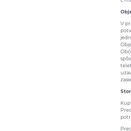
E-ma
Obj
V pr
pot
jedn
Obje
Obči
spô
tele
uza
zasi
Sto
Kupu
Pred
potr
Pred