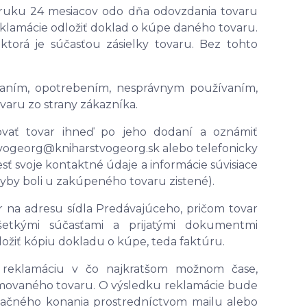
ruku 24 mesiacov odo dňa odovzdania tovaru
eklamácie odložiť doklad o kúpe daného tovaru.
torá je súčasťou zásielky tovaru. Bez tohto
aním, opotrebením, nesprávnym používaním,
aru zo strany zákazníka.
ovať tovar ihneď po jeho dodaní a oznámiť
vogeorg@kniharstvogeorg.sk alebo telefonicky
sť svoje kontaktné údaje a informácie súvisiace
yby boli u zakúpeného tovaru zistené).
ar na adresu sídla Predávajúceho, pričom tovar
etkými súčasťami a prijatými dokumentmi
žiť kópiu dokladu o kúpe, teda faktúru.
 reklamáciu v čo najkratšom možnom čase,
lamovaného tovaru. O výsledku reklamácie bude
ačného konania prostredníctvom mailu alebo