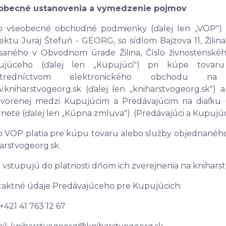
obecné ustanovenia a vymedzenie pojmov
o všeobecné obchodné podmienky (ďalej len „VOP") u
ektu Juraj Štefuň - GEORG, so sídlom Bajzova 11, Žilina
saného v Obvodnom úrade Žilina, Číslo živnostenského 
ujúceho (ďalej len „Kupujúci") pri kúpe tovar
stredníctvom elektronického obchodu na 
kniharstvogeorg.sk (ďalej len „kniharstvogeorg.sk")
tvorenej medzi Kupujúcim a Predávajúcim na diaľku
rnete (ďalej len „Kúpna zmluva"). (Predávajúci a Kupujúc
o VOP platia pre kúpu tovaru alebo služby objednané
arstvogeorg.sk.
vstupujú do platnosti dňom ich zverejnenia na kniharst
aktné údaje Predávajúceho pre Kupujúcich:
: +421 41 763 12 67