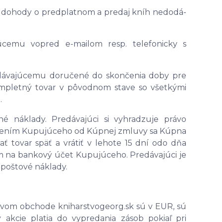
e dohody o predplatnom a predaj kníh nedodá-
úcemu vopred e-mailom resp. telefonicky s
dávajúcemu doručené do skončenia doby pre
mpletný tovar v pôvodnom stave so všetkými
.
é náklady. Predávajúci si vyhradzuje právo
stúpením Kupujúceho od Kúpnej zmluvy sa Kúpna
ať tovar späť a vrátiť v lehote 15 dní odo dňa
 na bankový účet Kupujúceho. Predávajúci je
 poštové náklady.
tovom obchode kniharstvogeorg.sk sú v EUR, sú
akcie platia do vypredania zásob pokiaľ pri