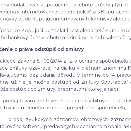
pný dodať tovar kupujúcemu v lehote určenej týmito
vedená v internetovom obchode pokiaľ sa s Kupujúcim
dnávky bude Kupujúci informovaný telefonicky alebo e
ípade, že Kupujúci už zaplatil časť alebo celú sumu kú
eho bankový účet v lehote maximálne 14-tich kalendárny
čenie o práve odstúpiť od zmluvy
áklade Zákona č. 102/2014 Z. z. o ochrane spotrebiteľa 
ade zmluvy uzavretej na diaľku v platnom znení má Ku
ávajúcemu bez udania dôvodu v termíne do 14 pracov
íne už nie je možné odstúpiť od zmluvy. Spotrebiteľ v
že odstúpiť od zmluvy, predmetom ktorej je napr.:
edaj tovaru zhotoveného podľa osobitných požiadavi
o tovaru určeného osobitne pre jedného spotrebiteľa,
redaj zvukových záznamov, obrazových záznamov,
tačového softvéru predávaných v ochrannom obale, ak sp