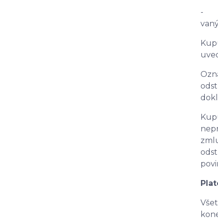
- pr
vaný
Kup
uved
Ozn
ods
dokl
Kupu
nepr
zmlu
odst
povi
Pla
Všet
kone