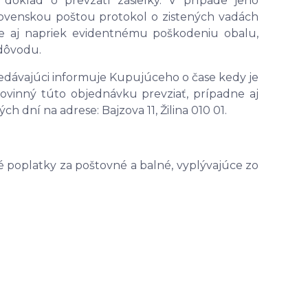
doklad o prevzatí zásielky. V prípade jeho
lovenskou poštou protokol o zistených vadách
e aj napriek evidentnému poškodeniu obalu,
 dôvodu.
redávajúci informuje Kupujúceho o čase kedy je
vinný túto objednávku prevziať, prípadne aj
ch dní na adrese: Bajzova 11, Žilina 010 01.
poplatky za poštovné a balné, vyplývajúce zo