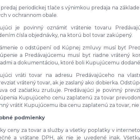
edaj periodickej tlače s výnimkou predaja na základ
ch v ochrannom obale.
ujúci je povinný oznámiť vrátenie tovaru Predávaj
ením čísla objednávky, na ktorú bol tovar zakúpený.
ámenie o odstúpení od Kúpnej zmluvy musí byť Pre
túpenie a Predávajúcemu musí byť riadne vrátený ko
admi a dokumentáciou, ktoré boli Kupujúcemu dodané
júci vráti tovar na adresu Predávajúceho na vlastn
evziať vrátený tovar, ak je zaslaný ako dobierka. Od
va od začiatku zrušuje. Predávajúci je povinný prevzi
úpenia Kupujúceho cenu zaplatenú za tovar prevodom
nný vrátiť Kupujúcemu iba cenu zaplatenú za tovar, nie
tobné podmienky
ky ceny za tovar a služby a všetky poplatky v interne
čné a vrátane DPH, ak nie je uvedené inak. Všetky 