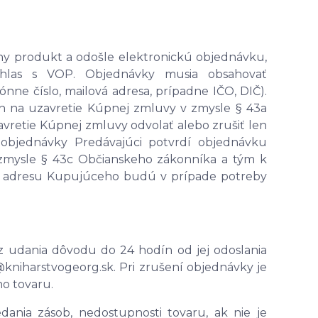
tny produkt a odošle elektronickú objednávku,
úhlas s VOP. Objednávky musia obsahovať
nne číslo, mailová adresa, prípadne IČO, DIČ).
 na uzavretie Kúpnej zmluvy v zmysle § 43a
retie Kúpnej zmluvy odvolať alebo zrušiť len
bjednávky Predávajúci potvrdí objednávku
v zmysle § 43c Občianskeho zákonníka a tým k
ú adresu Kupujúceho budú v prípade potreby
 udania dôvodu do 24 hodín od jej odoslania
niharstvogeorg.sk. Pri zrušení objednávky je
o tovaru.
ania zásob, nedostupnosti tovaru, ak nie je