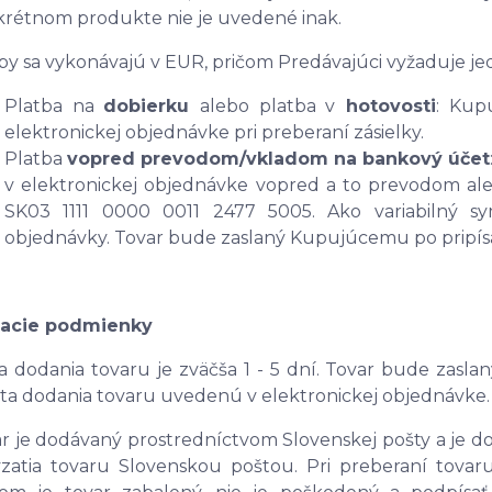
rétnom produkte nie je uvedené inak.
by sa vykonávajú v EUR, pričom Predávajúci vyžaduje je
Platba na
dobierku
alebo platba v
hotovosti
: Kup
elektronickej objednávke pri preberaní zásielky.
Platba
vopred prevodom/vkladom na bankový účet
v elektronickej objednávke vopred a to prevodom a
SK03 1111 0000 0011 2477 5005. Ako variabilný sym
objednávky. Tovar bude zaslaný Kupujúcemu po pripís
acie podmienky
 dodania tovaru je zväčša 1 - 5 dní. Tovar bude zasl
ta dodania tovaru uvedenú v elektronickej objednávke. 
r je dodávaný prostredníctvom Slovenskej pošty a je d
zatia tovaru Slovenskou poštou. Pri preberaní tovaru