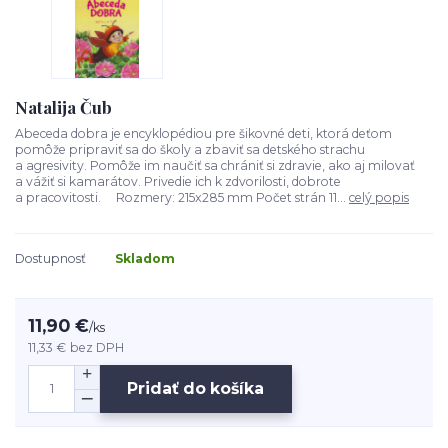
Natalija Čub
Abeceda dobra je encyklopédiou pre šikovné deti, ktorá deťom
pomôže pripraviť sa do školy a zbaviť sa detského strachu
a agresivity. Pomôže im naučiť sa chrániť si zdravie, ako aj milovať
a vážiť si kamarátov. Privedie ich k zdvorilosti, dobrote
a pracovitosti. Rozmery: 215x285 mm Počet strán 11...
celý popis
Dostupnosť
Skladom
11,90 €
/
ks
11,33 €
bez DPH
Pridať do košíka