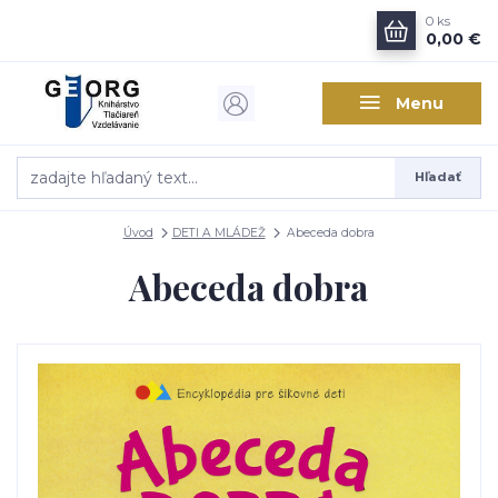
0
ks
0,00 €
Menu
Hľadať
Úvod
DETI A MLÁDEŽ
Abeceda dobra
Abeceda dobra