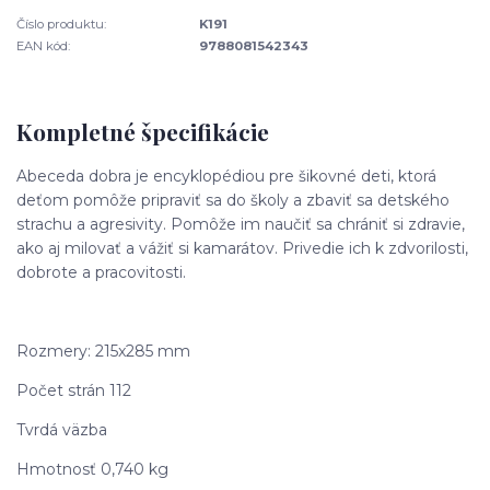
Číslo produktu:
K191
EAN kód:
9788081542343
Kompletné špecifikácie
Abeceda dobra je encyklopédiou pre šikovné deti, ktorá
deťom pomôže pripraviť sa do školy a zbaviť sa detského
strachu a agresivity. Pomôže im naučiť sa chrániť si zdravie,
ako aj milovať a vážiť si kamarátov. Privedie ich k zdvorilosti,
dobrote a pracovitosti.
Rozmery: 215x285 mm
Počet strán 112
Tvrdá väzba
Hmotnosť 0,740 kg