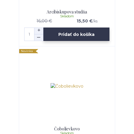
Arcibiskupova studňa
Skladom
16,00 €
15,50 €
/
ks
Pridať do košíka
Novinka
Čobolievkovo
Skladom