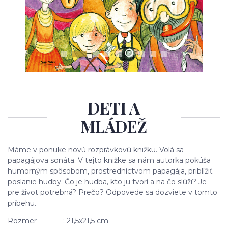
DETI A
MLÁDEŽ
Máme v ponuke novú rozprávkovú knižku. Volá sa
papagájova sonáta. V tejto knižke sa nám autorka pokúša
humorným spôsobom, prostredníctvom papagája, priblížiť
poslanie hudby. Čo je hudba, kto ju tvorí a na čo slúži? Je
pre život potrebná? Prečo? Odpovede sa dozviete v tomto
príbehu.
Rozmer : 21,5x21,5 cm