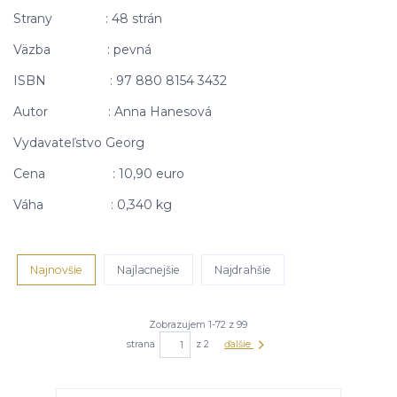
Strany : 48 strán
Väzba : pevná
ISBN : 97 880 8154 3432
Autor : Anna Hanesová
Vydavateľstvo Georg
Cena : 10,90 euro
Váha : 0,340 kg
Najnovšie
Najlacnejšie
Najdrahšie
Zobrazujem 1-72 z 99
strana
z 2
ďalšie