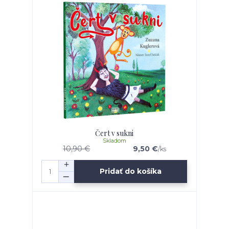
Čert v sukni
Skladom
10,90 €
9,50 €
/
ks
Pridať do košíka