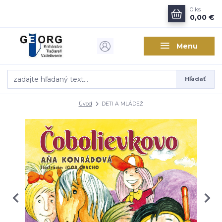
0
ks
0,00 €
Menu
Hľadať
Úvod
DETI A MLÁDEŽ