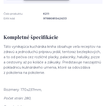
Číslo produktu:
K211
EAN kód:
9788081542633
Kompletné špecifikácie
Táto vynikajúca kuchárska kniha obsahuje veľa receptov na
zdravú a jednoduchú prípravu jedál, tentoraz bezlepkových,
a to od pečiva cez rozličné placky, palacinky, halušky, pizze
a cestoviny až po koláče a zákusky. Predstavuje naozajstnú
pokladnicu kulinárskeho umenia, ktoré sa odovzdáva
z pokolenia na pokolenie.
Rozmery: 170
x237mm,
Počet strán: 280,