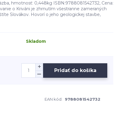
á väzba, hmotnosť: 0,448kg ISBN:9788081542732, Cena:
anie o Kriváni je zhrnutím všestranne zameraných
títe Slovákov. Hovorí o jeho geologickej stavbe,
Skladom
Pridať do košíka
EAN kód:
9788081542732