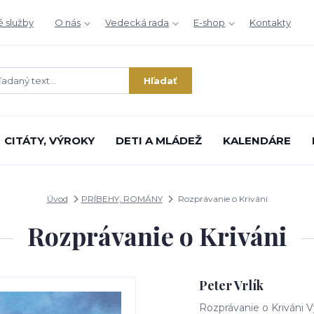
é služby
O nás
Vedecká rada
E-shop
Kontakty
Hľadať
CITÁTY, VÝROKY
DETI A MLÁDEŽ
KALENDÁRE
Úvod
PRÍBEHY, ROMÁNY
Rozprávanie o Kriváni
Rozprávanie o Kriváni
Peter Vrlík
Rozprávanie o Kriváni