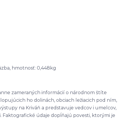
äzba, hmotnosť: 0,448kg
ranne zameraných informácií o národnom štíte
lopujúcich ho dolinách, obciach ležiacich pod ním,
ké výstupy na Kriváň a predstavuje vedcov i umelcov,
. Faktografické údaje dopĺňajú povesti, ktorými je