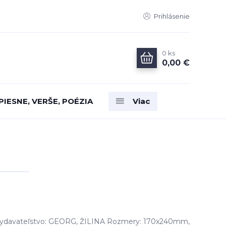
Prihlásenie
0
ks
0,00 €
PIESNE, VERŠE, POÉZIA
Viac
 Vydavateľstvo: GEORG, ŽILINA Rozmery: 170x240mm,