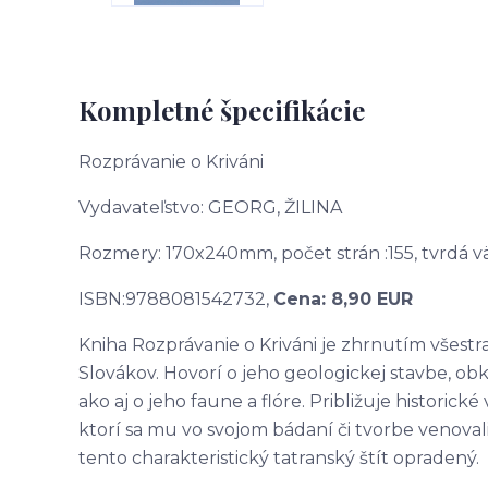
Kompletné špecifikácie
Rozprávanie o Kriváni
Vydavateľstvo: GEORG, ŽILINA
Rozmery: 170x240mm, počet strán :155, tvrdá v
ISBN:9788081542732,
Cena: 8,90 EUR
Kniha Rozprávanie o Kriváni je zhrnutím všest
Slovákov. Hovorí o jeho geologickej stavbe, obk
ako aj o jeho faune a flóre. Približuje historic
ktorí sa mu vo svojom bádaní či tvorbe venovali
tento charakteristický tatranský štít opradený.