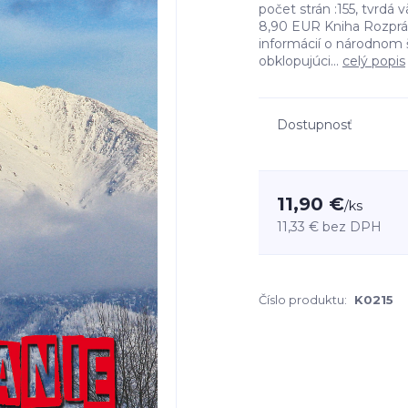
počet strán :155, tvrd
8,90 EUR Kniha Rozpráv
informácií o národnom š
obklopujúci...
celý popis
Dostupnosť
11,90 €
/
ks
11,33 €
bez DPH
Číslo produktu:
K0215