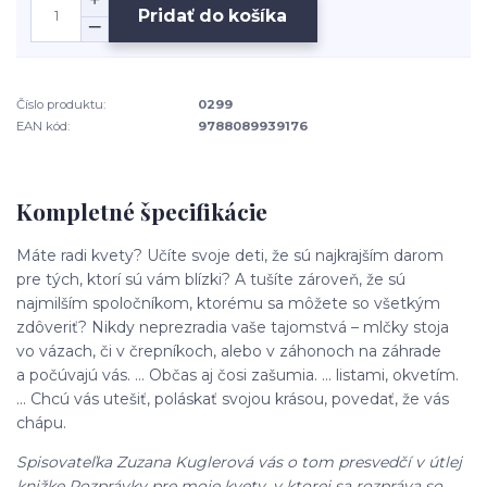
Pridať do košíka
Číslo produktu:
0299
EAN kód:
9788089939176
Kompletné špecifikácie
Máte radi kvety? Učíte svoje deti, že sú najkrajším darom
pre tých, ktorí sú vám blízki? A tušíte zároveň, že sú
najmilším spoločníkom, ktorému sa môžete so všetkým
zdôveriť? Nikdy neprezradia vaše tajomstvá – mlčky stoja
vo vázach, či v črepníkoch, alebo v záhonoch na záhrade
a počúvajú vás. ... Občas aj čosi zašumia. ... listami, okvetím.
... Chcú vás utešiť, poláskať svojou krásou, povedať, že vás
chápu.
Spisovateľka Zuzana Kuglerová vás o tom presvedčí v útlej
knižke Rozprávky pre moje kvety, v ktorej sa rozpráva so