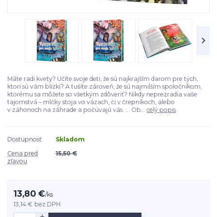
Máte radi kvety? Učíte svoje deti, že sú najkrajším darom pre tých,
ktorí sú vám blízki? A tušíte zároveň, že sú najmilším spoločníkom,
ktorému sa môžete so všetkým zdôveriť? Nikdy neprezradia vaše
tajomstvá – mlčky stoja vo vázach, či v črepníkoch, alebo
v záhonoch na záhrade a počúvajú vás. ... Ob...
celý popis
Dostupnosť
Skladom
Cena pred
15,50 €
zľavou
13,80 €
/
ks
13,14 €
bez DPH