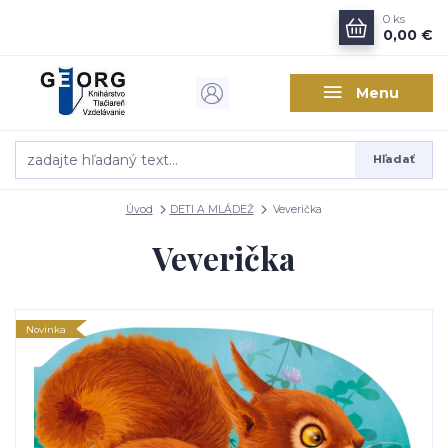
0
ks
0,00 €
Menu
Hľadať
Úvod
DETI A MLÁDEŽ
Veverička
Veverička
Novinka