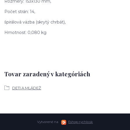
Rozmery: 153x130 mm,
Počet strán: 14,
špirálová väzba (skrytý chrbát),
Hmotnosť: 0,080 kg
Tovar zaradený v kategóriách
DETI A MLÁDEŽ
Vytvorené na
Eshop-rychlo.sk