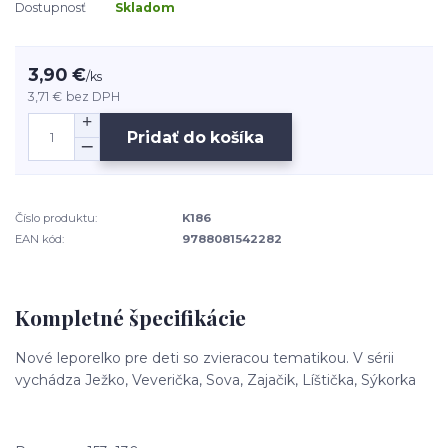
Dostupnosť
Skladom
3,90 €
/
ks
3,71 €
bez DPH
Pridať do košíka
Číslo produktu:
K186
EAN kód:
9788081542282
Kompletné špecifikácie
Nové leporelko pre deti so zvieracou tematikou. V sérii
vychádza Ježko, Veverička, Sova, Zajačik, Líštička, Sýkorka