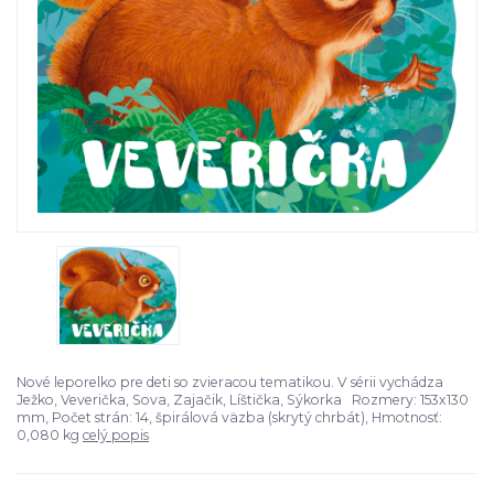
Nové leporelko pre deti so zvieracou tematikou. V sérii vychádza
Ježko, Veverička, Sova, Zajačik, Líštička, Sýkorka Rozmery: 153x130
mm, Počet strán: 14, špirálová väzba (skrytý chrbát), Hmotnosť:
0,080 kg
celý popis