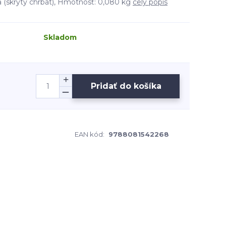
zba (skrytý chrbát), Hmotnosť: 0,080 kg
celý popis
Skladom
Pridať do košíka
EAN kód:
9788081542268