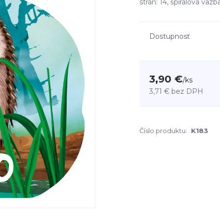
strán: 14, špirálová vä
Dostupnosť
3,90 €
/
ks
3,71 €
bez DPH
Číslo produktu:
K183