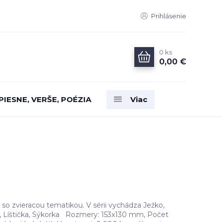
Prihlásenie
0
ks
0,00 €
PIESNE, VERŠE, POÉZIA
Viac
 so zvieracou tematikou. V sérii vychádza Ježko,
ik, Líštička, Sýkorka Rozmery: 153x130 mm, Počet