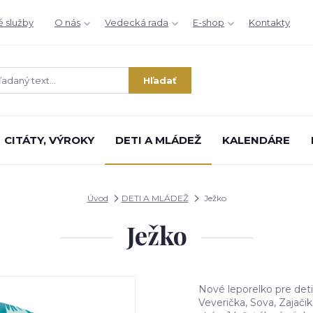
é služby
O nás
Vedecká rada
E-shop
Kontakty
Hľadať
CITÁTY, VÝROKY
DETI A MLÁDEŽ
KALENDÁRE
Úvod
DETI A MLÁDEŽ
Ježko
Ježko
Nové leporelko pre deti
Veverička, Sova, Zajač