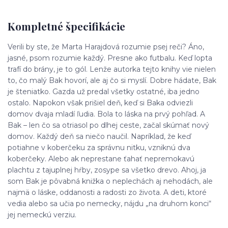
Kompletné špecifikácie
Verili by ste, že Marta Harajdová rozumie psej reči? Áno,
jasné, psom rozumie každý. Presne ako futbalu. Keď lopta
trafí do brány, je to gól. Lenže autorka tejto knihy vie nielen
to, čo malý Bak hovorí, ale aj čo si myslí. Dobre hádate, Bak
je šteniatko. Gazda už predal všetky ostatné, iba jedno
ostalo. Napokon však prišiel deň, keď si Baka odviezli
domov dvaja mladí ľudia. Bola to láska na prvý pohľad. A
Bak – len čo sa otriasol po dlhej ceste, začal skúmať nový
domov. Každý deň sa niečo naučil. Napríklad, že keď
potiahne v koberčeku za správnu nitku, vzniknú dva
koberčeky. Alebo ak neprestane ťahať nepremokavú
plachtu z tajuplnej hŕby, zosype sa všetko drevo. Ahoj, ja
som Bak je pôvabná knižka o neplechách aj nehodách, ale
najmä o láske, oddanosti a radosti zo života. A deti, ktoré
vedia alebo sa učia po nemecky, nájdu „na druhom konci“
jej nemeckú verziu.