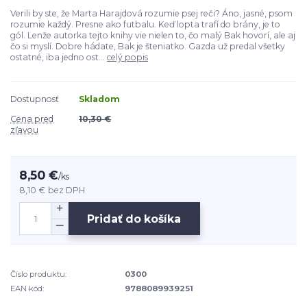
Verili by ste, že Marta Harajdová rozumie psej reči? Áno, jasné, psom
rozumie každý. Presne ako futbalu. Keď lopta trafí do brány, je to
gól. Lenže autorka tejto knihy vie nielen to, čo malý Bak hovorí, ale aj
čo si myslí. Dobre hádate, Bak je šteniatko. Gazda už predal všetky
ostatné, iba jedno ost...
celý popis
Dostupnosť
Skladom
Cena pred
10,30 €
zľavou
8,50 €
/
ks
8,10 €
bez DPH
Pridať do košíka
Číslo produktu:
0300
EAN kód:
9788089939251