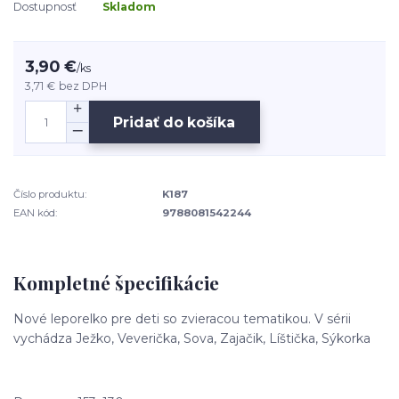
Dostupnosť
Skladom
3,90 €
/
ks
3,71 €
bez DPH
Pridať do košíka
Číslo produktu:
K187
EAN kód:
9788081542244
Kompletné špecifikácie
Nové leporelko pre deti so zvieracou tematikou. V sérii
vychádza Ježko, Veverička, Sova, Zajačik, Líštička, Sýkorka