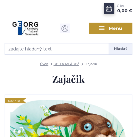
0
ks
0,00 €
Menu
Hľadať
Úvod
DETI A MLÁDEŽ
Zajačik
Zajačik
Novinka