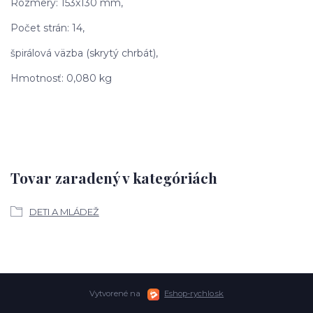
Rozmery: 153x130 mm,
Počet strán: 14,
špirálová väzba (skrytý chrbát),
Hmotnosť: 0,080 kg
Tovar zaradený v kategóriách
DETI A MLÁDEŽ
Vytvorené na
Eshop-rychlo.sk