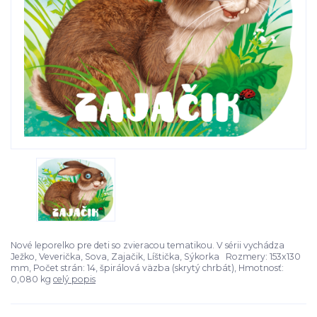
Nové leporelko pre deti so zvieracou tematikou. V sérii vychádza
Ježko, Veverička, Sova, Zajačik, Líštička, Sýkorka Rozmery: 153x130
mm, Počet strán: 14, špirálová väzba (skrytý chrbát), Hmotnosť:
0,080 kg
celý popis