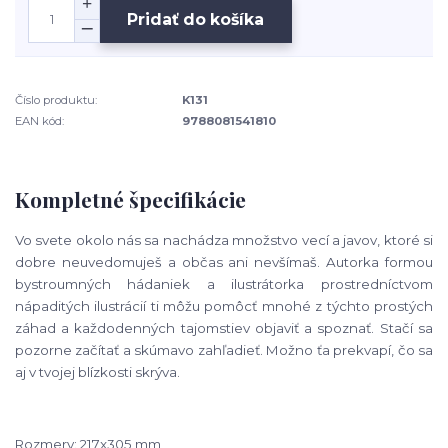
Pridať do košíka
Číslo produktu:
K131
EAN kód:
9788081541810
Kompletné špecifikácie
Vo svete okolo nás sa nachádza množstvo vecí a javov, ktoré si
dobre neuvedomuješ a občas ani nevšímaš. Autorka formou
bystroumných hádaniek a ilustrátorka prostredníctvom
nápaditých ilustrácií ti môžu pomôcť mnohé z týchto prostých
záhad a každodenných tajomstiev objaviť a spoznať. Stačí sa
pozorne začítať a skúmavo zahľadieť. Možno ťa prekvapí, čo sa
aj v tvojej blízkosti skrýva.
Rozmery: 217x305 mm,