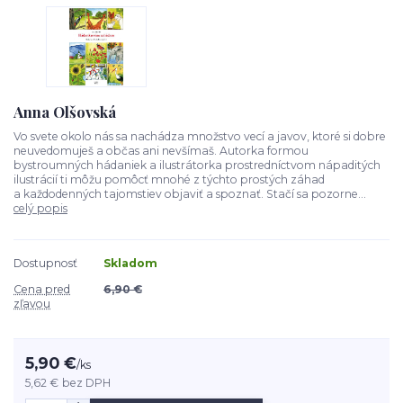
Anna Olšovská
Vo svete okolo nás sa nachádza množstvo vecí a javov, ktoré si dobre
neuvedomuješ a občas ani nevšímaš. Autorka formou
bystroumných hádaniek a ilustrátorka prostredníctvom nápaditých
ilustrácií ti môžu pomôcť mnohé z týchto prostých záhad
a každodenných tajomstiev objaviť a spoznať. Stačí sa pozorne...
celý popis
Dostupnosť
Skladom
Cena pred
6,90 €
zľavou
5,90 €
/
ks
5,62 €
bez DPH