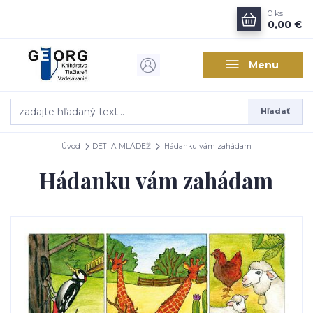
0
ks
0,00 €
Menu
Hľadať
Úvod
DETI A MLÁDEŽ
Hádanku vám zahádam
Hádanku vám zahádam