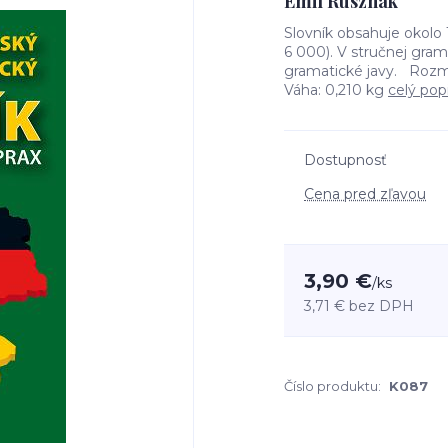
Emil Rusznák
Slovník obsahuje okolo
6 000). V stručnej gram
gramatické javy. Rozme
Váha: 0,210 kg
celý pop
Dostupnosť
Cena pred zľavou
3,90 €
/
ks
3,71 €
bez DPH
Číslo produktu:
K087