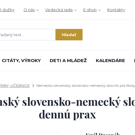
é služby
O nás
Vedecká rada
E-shop
Kontakty
Hľadať
CITÁTY, VÝROKY
DETI A MLÁDEŽ
KALENDÁRE
NÍKY, UČEBNICE
Nemecko-slovenský slovensko-nemecký slovník pre školy
ský slovensko-nemecký slov
dennú prax