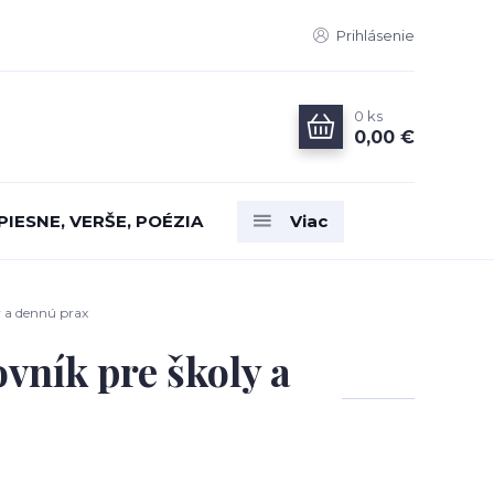
Prihlásenie
0
ks
0,00 €
PIESNE, VERŠE, POÉZIA
Viac
 a dennú prax
ník pre školy a