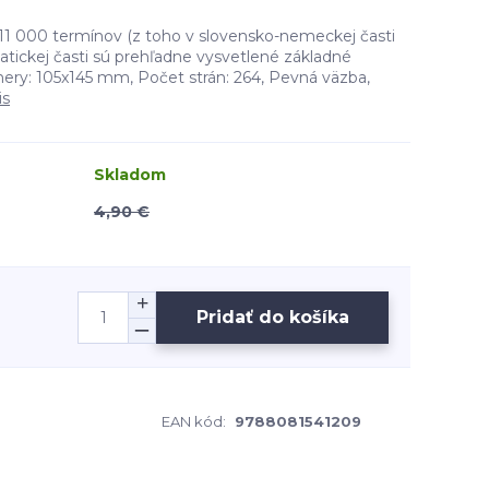
 11 000 termínov (z toho v slovensko-nemeckej časti
atickej časti sú prehľadne vysvetlené základné
ry: 105x145 mm, Počet strán: 264, Pevná väzba,
is
Skladom
4,90 €
Pridať do košíka
EAN kód:
9788081541209