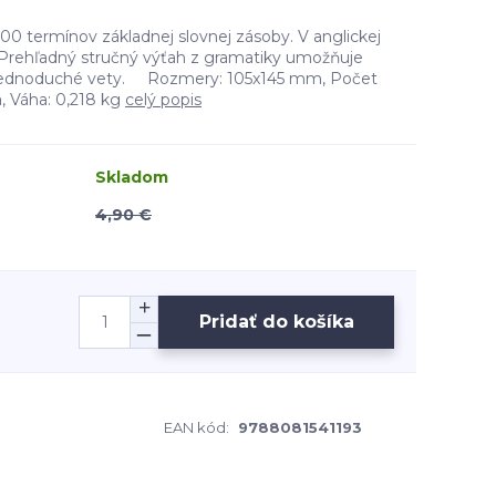
00 termínov základnej slovnej zásoby. V anglickej
. Prehľadný stručný výťah z gramatiky umožňuje
ť jednoduché vety. Rozmery: 105x145 mm, Počet
, Váha: 0,218 kg
celý popis
Skladom
4,90 €
Pridať do košíka
EAN kód:
9788081541193