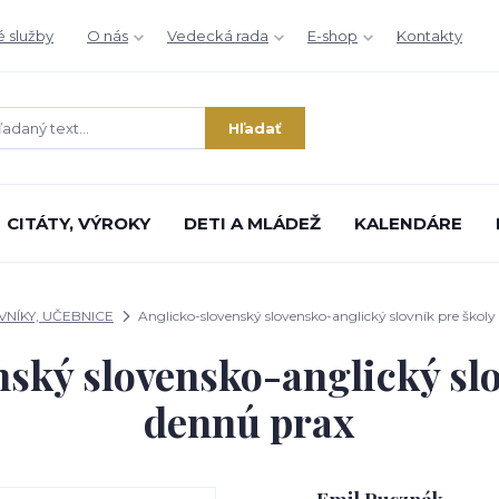
é služby
O nás
Vedecká rada
E-shop
Kontakty
Hľadať
CITÁTY, VÝROKY
DETI A MLÁDEŽ
KALENDÁRE
VNÍKY, UČEBNICE
Anglicko-slovenský slovensko-anglický slovník pre školy
ský slovensko-anglický slo
dennú prax