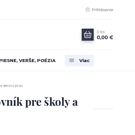
Prihlásenie
0
ks
0,00 €
PIESNE, VERŠE, POÉZIA
Viac
 a dennú prax
vník pre školy a