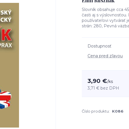
Emil Rusznák
Slovník obsahuje cca 45
časti aj s výslovnosťou
používateľovi vytvára
strán: 280, Pevná väzba
Dostupnosť
Cena pred zľavou
3,90 €
/
ks
3,71 €
bez DPH
Číslo produktu:
K086