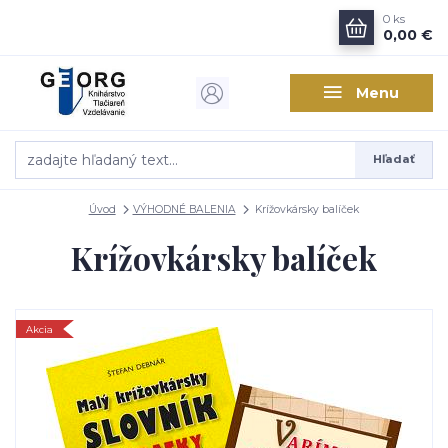
0
ks
0,00 €
Menu
Hľadať
Úvod
VÝHODNÉ BALENIA
Krížovkársky balíček
Krížovkársky balíček
Akcia