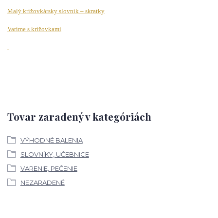
Malý krížovkársky slovník – skratky
Varíme s krížovkami
Tovar zaradený v kategóriách
VÝHODNÉ BALENIA
SLOVNÍKY, UČEBNICE
VARENIE, PEČENIE
NEZARADENÉ