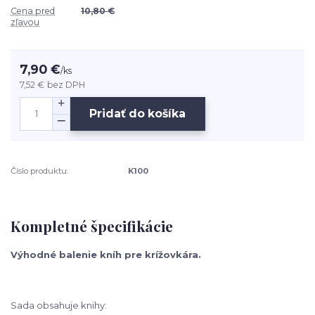
Cena pred
10,80 €
zľavou
7,90 €
/
ks
7,52 €
bez DPH
Pridať do košíka
Číslo produktu:
K100
Kompletné špecifikácie
Výhodné balenie kníh pre krížovkára.
Sada obsahuje knihy: