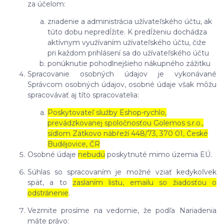
za účelom:
zriadenie a administrácia užívateľského účtu, ak
túto dobu nepredĺžite. K predĺženiu dochádza
aktívnym využívaním užívateľského účtu, čiže
pri každom prihlásení sa do užívateľského účtu
ponúknutie pohodlnejšieho nákupného zážitku
Spracovanie osobných údajov je vykonávané
Správcom osobných údajov, osobné údaje však môžu
spracovávať aj títo spracovatelia:
Poskytovateľ služby Eshop-rychlo,
prevádzkovanej spoločnosťou Golemos s.r.o.,
sídlom Zátkovo nábřeží 448/73, 370 01, České
Budějovice, ČR
Osobné údaje
nebudú
poskytnuté mimo územia EÚ.
Súhlas so spracovaním je možné vziať kedykoľvek
späť, a to
zaslaním listu, emailu so žiadosťou o
odstránenie
.
Vezmite prosíme na vedomie, že podľa Nariadenia
máte právo: