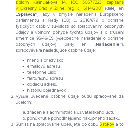
sídlom Kalinčiakova 14, IČO 30577225, zapísaná
v Okresný úrad v Žiline, reg. č.: 5114/2001
(ďalej len
„Správca“
), aby v zmysle nariadenia Európskeho
parlamentu a Rady (EÚ) č. 2016/679 o ochrane
fyzických osôb v súvislosti so spracovaním osobných
údajov a voľnom pohybe týchto údajov a o zrušení
smernice 95/46/ES (všeobecné nariadenie o ochrane
osobných údajov) (ďalej len
„Nariadenie“
),
spracovával/a nasledujúce osobné údaje:
meno a priezvisko
emailovú adresu
telefónne číslo
fakturačnú adresu
dodaciu adresu
históriu objednávok
Vyššie uvedené osobné údaje budú spracované za
účelom:
zriadenie a administrácia užívateľského účtu
ponúknutie pohodlnejšieho nákupného zážitku
Súhlas na spracovanie udeľujete po dobu
5 rokov
a to