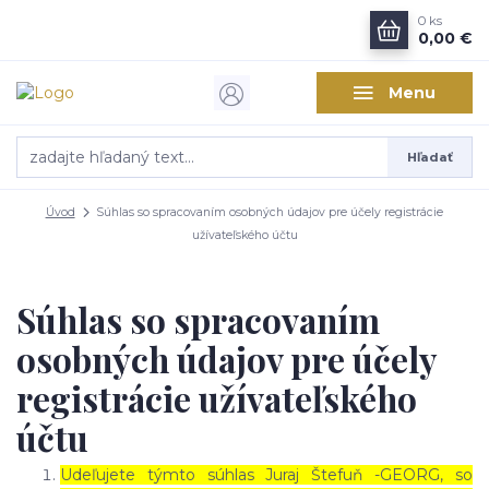
0
ks
0,00 €
Menu
Hľadať
Úvod
Súhlas so spracovaním osobných údajov pre účely registrácie
užívateľského účtu
Súhlas so spracovaním
osobných údajov pre účely
registrácie užívateľského
účtu
Udeľujete týmto súhlas Juraj Štefuň -GEORG, so