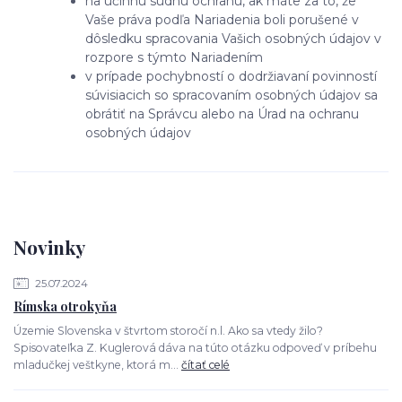
na účinnú súdnu ochranu, ak máte za to, že
Vaše práva podľa Nariadenia boli porušené v
dôsledku spracovania Vašich osobných údajov v
rozpore s týmto Nariadením
v prípade pochybností o dodržiavaní povinností
súvisiacich so spracovaním osobných údajov sa
obrátiť na Správcu alebo na Úrad na ochranu
osobných údajov
Novinky
25.07.2024
Rímska otrokyňa
Územie Slovenska v štvrtom storočí n.l. Ako sa vtedy žilo?
Spisovateľka Z. Kuglerová dáva na túto otázku odpoveď v príbehu
mladučkej veštkyne, ktorá m...
čítať celé