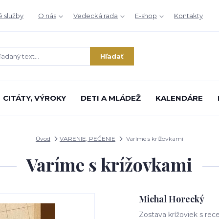
é služby
O nás
Vedecká rada
E-shop
Kontakty
Hľadať
CITÁTY, VÝROKY
DETI A MLÁDEŽ
KALENDÁRE
Úvod
VARENIE, PEČENIE
Varíme s krížovkami
Varíme s krížovkami
Michal Horecký
Zostava krížoviek s re