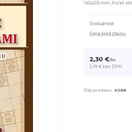
145x205 mm, Počet strá
Dostupnosť
Cena pred zľavou
2,30 €
/
ks
2,19 €
bez DPH
Číslo produktu:
K088