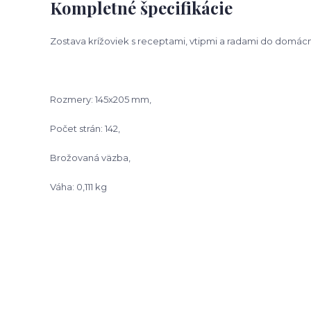
Kompletné špecifikácie
Zostava krížoviek s receptami, vtipmi a radami do domácn
Rozmery: 145x205 mm,
Počet strán: 142,
Brožovaná väzba,
Váha: 0,111 kg