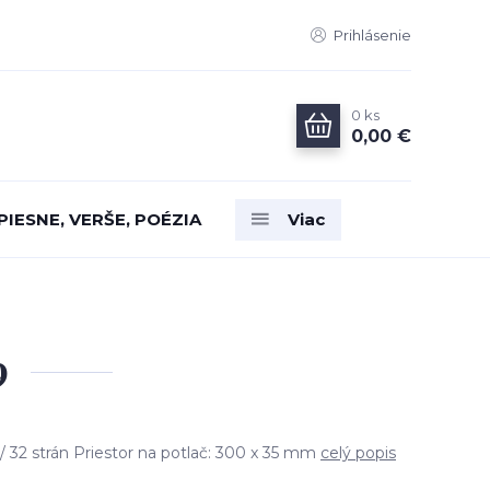
Prihlásenie
0
ks
0,00 €
PIESNE, VERŠE, POÉZIA
Viac
9
 32 strán Priestor na potlač: 300 x 35 mm
celý popis