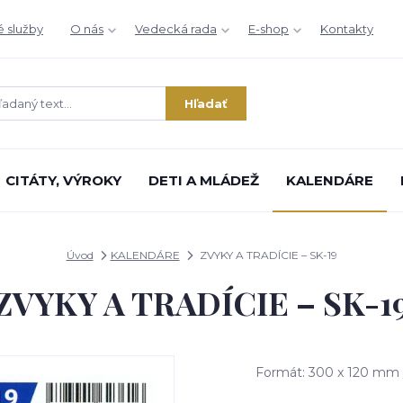
é služby
O nás
Vedecká rada
E-shop
Kontakty
Hľadať
CITÁTY, VÝROKY
DETI A MLÁDEŽ
KALENDÁRE
Úvod
KALENDÁRE
ZVYKY A TRADÍCIE – SK-19
ZVYKY A TRADÍCIE – SK-1
Formát: 300 x 120 mm /