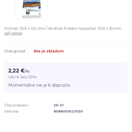
Formát: 300 x 120 mm / 64 strán Priestor na potlač: 300 x 35 mm
celý popis
Dostupnosť
Nie je skladom
2,22 €
/
ks
1,80 €
bez DPH
Momentálne nie je k dispozícii
Číslo produktu:
SK-01
EAN kód:
8588001623050