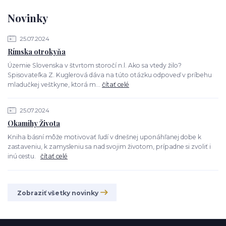
Novinky
25.07.2024
Rímska otrokyňa
Územie Slovenska v štvrtom storočí n.l. Ako sa vtedy žilo?
Spisovateľka Z. Kuglerová dáva na túto otázku odpoveď v príbehu
mladučkej veštkyne, ktorá m...
čítať celé
25.07.2024
Okamihy Života
Kniha básní môže motivovať ľudí v dnešnej uponáhľanej dobe k
zastaveniu, k zamysleniu sa nad svojim životom, prípadne si zvoliť i
inú cestu.
čítať celé
Zobraziť všetky novinky