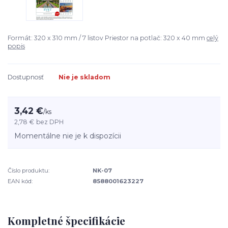
Formát: 320 x 310 mm / 7 listov Priestor na potlač: 320 x 40 mm
celý
popis
Dostupnosť
Nie je skladom
3,42 €
/
ks
2,78 €
bez DPH
Momentálne nie je k dispozícii
Číslo produktu:
NK-07
EAN kód:
8588001623227
Kompletné špecifikácie