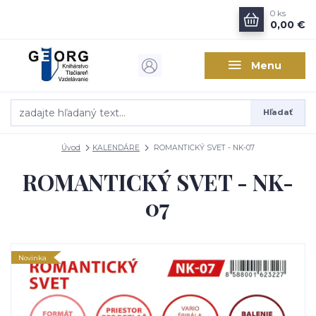
0
ks
0,00 €
Menu
Hľadať
Úvod
KALENDÁRE
ROMANTICKÝ SVET - NK-07
ROMANTICKÝ SVET - NK-
07
Novinka