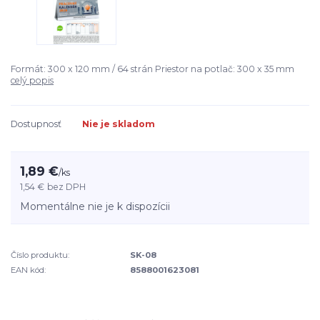
Formát: 300 x 120 mm / 64 strán Priestor na potlač: 300 x 35 mm
celý popis
Dostupnosť
Nie je skladom
1,89 €
/
ks
1,54 €
bez DPH
Momentálne nie je k dispozícii
Číslo produktu:
SK-08
EAN kód:
8588001623081