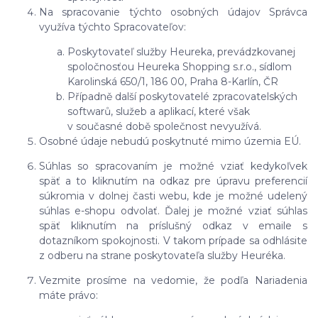
Na spracovanie týchto osobných údajov Správca
využíva týchto Spracovateľov:
Poskytovateľ služby Heureka, prevádzkovanej
spoločnosťou Heureka Shopping s.r.o., sídlom
Karolinská 650/1, 186 00, Praha 8-Karlín, ČR
Případně další poskytovatelé zpracovatelských
softwarů, služeb a aplikací, které však
v současné době společnost nevyužívá.
Osobné údaje nebudú poskytnuté mimo územia EÚ.
Súhlas so spracovaním je možné vziať kedykoľvek
späť a to kliknutím na odkaz pre úpravu preferencií
súkromia v dolnej časti webu, kde je možné udelený
súhlas e-shopu odvolať. Ďalej je možné vziať súhlas
späť kliknutím na príslušný odkaz v emaile s
dotazníkom spokojnosti. V takom prípade sa odhlásite
z odberu na strane poskytovateľa služby Heuréka.
Vezmite prosíme na vedomie, že podľa Nariadenia
máte právo: