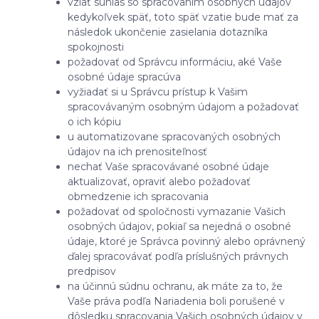
vziať súhlas so spracovaním osobných údajov
kedykoľvek späť, toto späť vzatie bude mať za
následok ukončenie zasielania dotazníka
spokojnosti
požadovať od Správcu informáciu, aké Vaše
osobné údaje spracúva
vyžiadať si u Správcu prístup k Vašim
spracovávaným osobným údajom a požadovať
o ich kópiu
u automatizovane spracovaných osobných
údajov na ich prenositeľnosť
nechať Vaše spracovávané osobné údaje
aktualizovať, opraviť alebo požadovať
obmedzenie ich spracovania
požadovať od spoločnosti vymazanie Vašich
osobných údajov, pokiaľ sa nejedná o osobné
údaje, ktoré je Správca povinný alebo oprávnený
ďalej spracovávať podľa príslušných právnych
predpisov
na účinnú súdnu ochranu, ak máte za to, že
Vaše práva podľa Nariadenia boli porušené v
dôsledku spracovania Vašich osobných údajov v