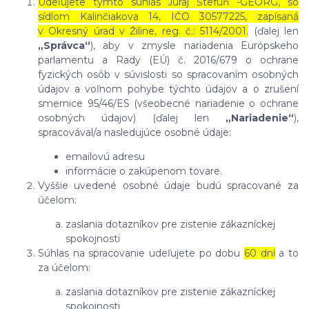
Udeľujete týmto súhlas Juraj Štefuň -GEORG, so
sídlom Kalinčiakova 14, IČO 30577225, zapísaná
v Okresný úrad v Žiline, reg. č.: 5114/2001.
(ďalej len
„Správca“
), aby v zmysle nariadenia Európskeho
parlamentu a Rady (EÚ) č. 2016/679 o ochrane
fyzických osôb v súvislosti so spracovaním osobných
údajov a voľnom pohybe týchto údajov a o zrušení
smernice 95/46/ES (všeobecné nariadenie o ochrane
osobných údajov) (ďalej len
„Nariadenie“
),
spracovával/a nasledujúce osobné údaje:
emailovú adresu
informácie o zakúpenom tovare.
Vyššie uvedené osobné údaje budú spracované za
účelom:
zaslania dotazníkov pre zistenie zákazníckej
spokojnosti
Súhlas na spracovanie udeľujete po dobu
60 dní
a to
za účelom:
zaslania dotazníkov pre zistenie zákazníckej
spokojnosti