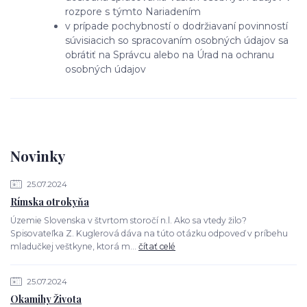
rozpore s týmto Nariadením
v prípade pochybností o dodržiavaní povinností
súvisiacich so spracovaním osobných údajov sa
obrátiť na Správcu alebo na Úrad na ochranu
osobných údajov
Novinky
25.07.2024
Rímska otrokyňa
Územie Slovenska v štvrtom storočí n.l. Ako sa vtedy žilo?
Spisovateľka Z. Kuglerová dáva na túto otázku odpoveď v príbehu
mladučkej veštkyne, ktorá m...
čítať celé
25.07.2024
Okamihy Života