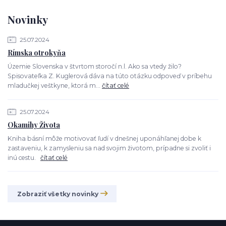
Novinky
25.07.2024
Rímska otrokyňa
Územie Slovenska v štvrtom storočí n.l. Ako sa vtedy žilo?
Spisovateľka Z. Kuglerová dáva na túto otázku odpoveď v príbehu
mladučkej veštkyne, ktorá m...
čítať celé
25.07.2024
Okamihy Života
Kniha básní môže motivovať ľudí v dnešnej uponáhľanej dobe k
zastaveniu, k zamysleniu sa nad svojim životom, prípadne si zvoliť i
inú cestu.
čítať celé
Zobraziť všetky novinky