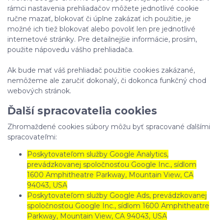
rámci nastavenia prehliadačov môžete jednotlivé cookie
ručne mazať, blokovať či úplne zakázať ich použitie, je
možné ich tiež blokovať alebo povoliť len pre jednotlivé
internetové stránky. Pre detailnejšie informácie, prosím,
použite nápovedu vášho prehliadača.
Ak bude mať váš prehliadač použitie cookies zakázané,
nemôžeme ale zaručiť dokonalý, či dokonca funkčný chod
webových stránok.
Ďalší spracovatelia cookies
Zhromaždené cookies súbory môžu byť spracované ďalšími
spracovateľmi:
Poskytovateľom služby Google Analytics,
prevádzkovanej spoločnosťou Google Inc., sídlom
1600 Amphitheatre Parkway, Mountain View, CA
94043, USA
Poskytovateľom služby Google Ads, prevádzkovanej
spoločnosťou Google Inc., sídlom 1600 Amphitheatre
Parkway, Mountain View, CA 94043, USA