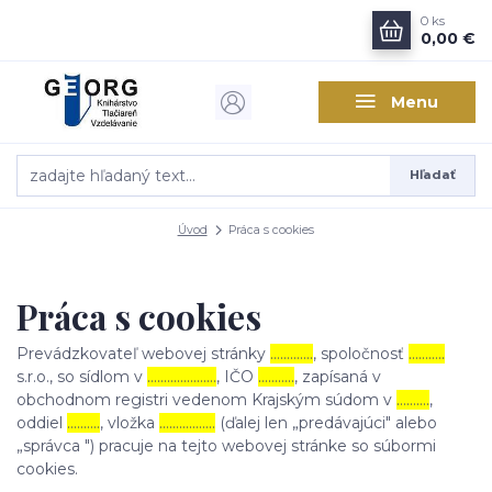
0
ks
0,00 €
Menu
Hľadať
Úvod
Práca s cookies
Práca s cookies
Prevádzkovateľ webovej stránky
………….
, spoločnosť
………..
s.r.o., so sídlom v
…………………
, IČO
………..
, zapísaná v
obchodnom registri vedenom Krajským súdom v
……….
,
oddiel
……….
, vložka
……………..
(ďalej len „predávajúci" alebo
„správca ") pracuje na tejto webovej stránke so súbormi
cookies.