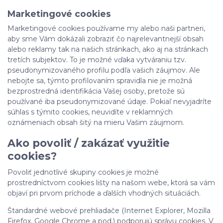
Marketingové cookies
Marketingové cookies používame my alebo naši partneri,
aby sme Vám dokázali zobraziť čo najrelevantnejší obsah
alebo reklamy tak na našich stránkach, ako aj na stránkach
tretích subjektov. To je možné vďaka vytváraniu tzv.
pseudonymizovaného profilu podľa vašich záujmov. Ale
nebojte sa, týmto profilovaním spravidla nie je možná
bezprostredná identifikácia Vašej osoby, pretože sú
používané iba pseudonymizované údaje. Pokiaľ nevyjadríte
súhlas s týmito cookies, neuvidíte v reklamných
oznámeniach obsah šitý na mieru Vašim záujmom.
Ako povoliť / zakázať využitie
cookies?
Povoliť jednotlivé skupiny cookies je možné
prostredníctvom cookies lišty na našom webe, ktorá sa vám
objaví pri prvom príchode a ďalších vhodných situáciách.
Štandardné webové prehliadače (Internet Explorer, Mozilla
Firefox, Google Chrome a pod.) podporujú správu cookies. V