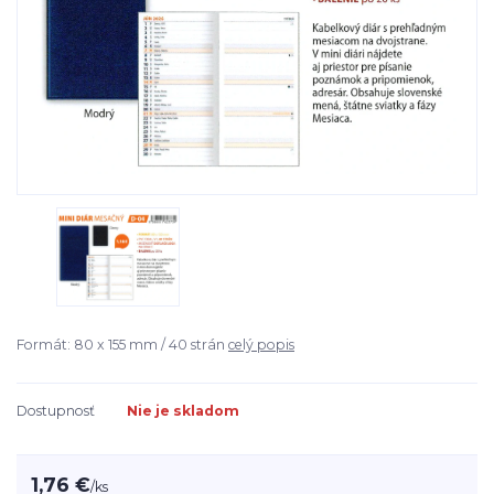
Formát: 80 x 155 mm / 40 strán
celý popis
Dostupnosť
Nie je skladom
1,76 €
/
ks