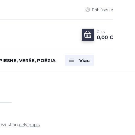
Prihlásenie
0
ks
0,00 €
PIESNE, VERŠE, POÉZIA
Viac
 64 strán
celý popis