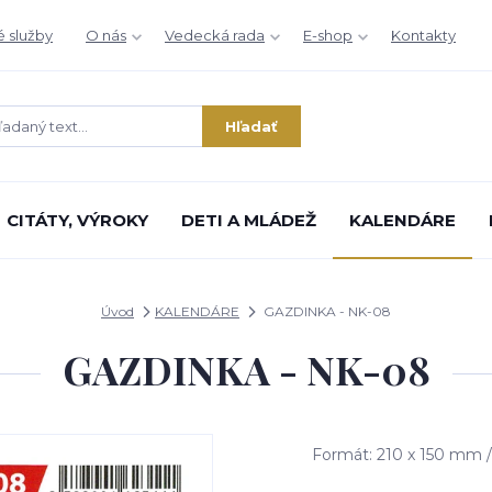
é služby
O nás
Vedecká rada
E-shop
Kontakty
Hľadať
CITÁTY, VÝROKY
DETI A MLÁDEŽ
KALENDÁRE
Úvod
KALENDÁRE
GAZDINKA - NK-08
GAZDINKA - NK-08
Formát: 210 x 150 mm /