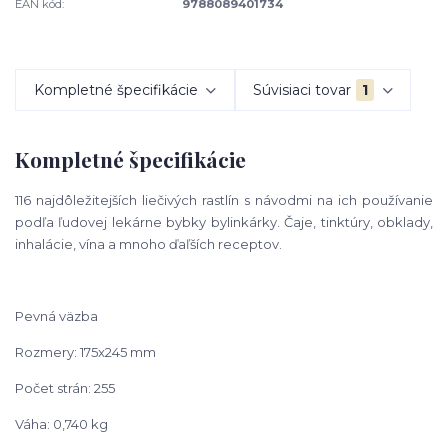
EAN kód:
9788089401734
Kompletné špecifikácie
Súvisiaci tovar
1
Kompletné špecifikácie
116 najdôležitejších liečivých rastlín s návodmi na ich používanie
podľa
ľudovej lekárne bybky bylinkárky. Čaje, tinktúry, obklady,
inhalácie, vína
a mnoho ďaľších receptov.
Pevná väzba
Rozmery: 175x245 mm
Počet strán: 255
Váha: 0,740 kg