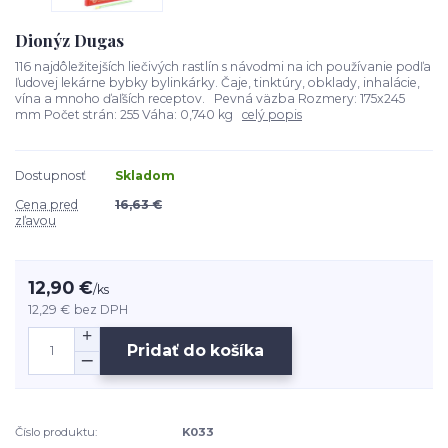
Dionýz Dugas
116 najdôležitejších liečivých rastlín s návodmi na ich používanie podľa
ľudovej lekárne bybky bylinkárky. Čaje, tinktúry, obklady, inhalácie,
vína a mnoho ďaľších receptov. Pevná väzba Rozmery: 175x245
mm Počet strán: 255 Váha: 0,740 kg
celý popis
Dostupnosť
Skladom
Cena pred
16,63 €
zľavou
12,90 €
/
ks
12,29 €
bez DPH
Pridať do košíka
Číslo produktu:
K033