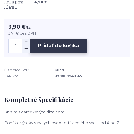
Cena pred
4,90 €
zľavou
3,90 €
/
ks
3,71 €
bez DPH
Pridať do košíka
Číslo produktu:
K039
EAN kód:
9788089401451
Kompletné špecifikácie
Knižka s darčekovým dizajnom.
Ponúka výroky slávnych osobností
z celého sveta od A po Z.