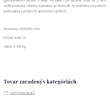
gazdovskom dvore, v lese, na lúke i pri jazere. Stali sa z nich
veľkí priatelia. Všetky zvieratká sa dohodli, že mačičku so psíkom
prekvapia a prídu ich spoločne navštíviť...
Rozmery: 205x290 mm
Počet strán: 12
Váha: 0,061 kg
Tovar zaradený v kategóriách
DETI A MLÁDEŽ