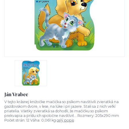
Ján Vrabec
V tejto krásnej knižočke mačička so psíkom navštívili zvieratká na
gazdovskom dvore, v lese, na lúke i pri jazere. Stali sa z nich veľkí
priatelia. Všetky zvieratká sa dohodli, že mačičku so psíkom
prekvapia a prídu ich spoločne navštíviť... Rozmery: 205x290 mm
Počet strán: 12 Váha: 0,061 kg
celý popis