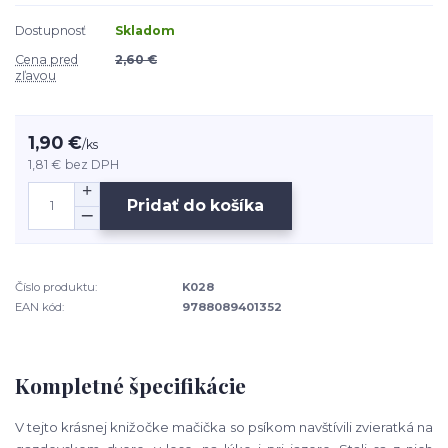
Dostupnosť
Skladom
Cena pred
2,60 €
zľavou
1,90 €
/
ks
1,81 €
bez DPH
Pridať do košíka
Číslo produktu:
K028
EAN kód:
9788089401352
Kompletné špecifikácie
V tejto krásnej knižočke mačička so psíkom navštívili zvieratká na