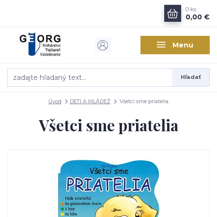
0
ks
0,00 €
Menu
Hľadať
Úvod
DETI A MLÁDEŽ
Všetci sme priatelia
Všetci sme priatelia